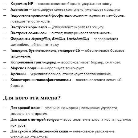
Керамид NP
— восстанавливает барьер, удерживает влагу.
Аденозин
— стимулирует синтез коллагена, уменьшает морщины.
Гидрогенизированный фосфатидилхолин
— укрепляет мембраны,
повышает эластичность.
Экстракт коры вяза
— успокаивает, укрепляет защиту.
Экстракт семян сои
— питает, поддерживает эластичность.
Ферменты
Aspergillus
,
Bacillus
,
Lactobacillus
— поддерживают
микробиом, обновляют кожу.
Глицерин, бутиленгликоль, глицерет‑26
— обеспечивают базовое
увлажнение.
Каприловый триглицерид
— восстанавливает барьер, смягчает.
Морская вода
— минерализует, тонизирует.
Аргинин
— укрепляет барьер, стимулирует восстановление.
Холестерин и гликосфинголипиды
— восстанавливают липидный
барьер.
Для кого эта маска?
Для
зрелой кожи
— уменьшение морщин, повышение упругости,
замедление старения.
Для
кожи с потерей тонуса
— восстановление эластичности, подтяжка
контуров.
Для
сухой и обезвоженной кожи
— интенсивное увлажнение,
устранение стянутости.