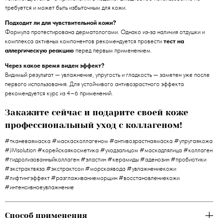
требуется и может быть избыточным для кожи.
Подходит ли для чувствительной кожи?
Формула протестирована дерматологами. Однако из‑за наличия отдушки и
комплекса активных компонентов рекомендуется провести
тест на
аллергическую реакцию
перед первым применением.
Через какое время виден эффект?
Видимый результат — увлажнение, упругость и гладкость — заметен уже после
первого использования. Для устойчивого антивозрастного эффекта
рекомендуется курс из 4–6 применений.
Закажите сейчас и подарите своей коже
профессиональный уход с коллагеном!
#тканеваямаска #маскасколлагеном #антивозрастнаямаска #упругаякожа
#JMsolution #корейскаякосметика #уходзалицом #маскадлялица #коллаген
#гидролизованныйколлаген #эластин #керамиды #аденозин #пробиотики
#экстрактвяза #экстрактсои #морскаявода #увлажнениекожи
#лифтингэффект #разглаживаниеморщин #восстановлениекожи
#интенсивноеувлажнение
Способ применения