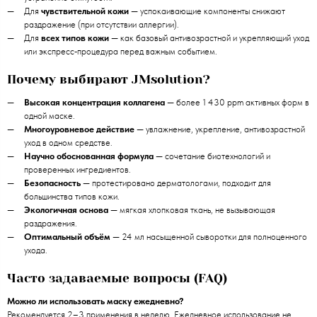
Для
чувствительной кожи
— успокаивающие компоненты снижают
раздражение (при отсутствии аллергии).
Для
всех типов кожи
— как базовый антивозрастной и укрепляющий уход
или экспресс‑процедура перед важным событием.
Почему выбирают JMsolution?
Высокая концентрация коллагена
— более 1 430 ppm активных форм в
одной маске.
Многоуровневое действие
— увлажнение, укрепление, антивозрастной
уход в одном средстве.
Научно обоснованная формула
— сочетание биотехнологий и
проверенных ингредиентов.
Безопасность
— протестировано дерматологами, подходит для
большинства типов кожи.
Экологичная основа
— мягкая хлопковая ткань, не вызывающая
раздражения.
Оптимальный объём
— 24 мл насыщенной сыворотки для полноценного
ухода.
Часто задаваемые вопросы (FAQ)
Можно ли использовать маску ежедневно?
Рекомендуется 2–3 применения в неделю. Ежедневное использование не