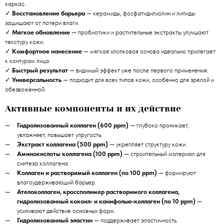
каркас.
✓
Восстановление барьера
— керамиды, фосфатидилхолин и липиды
защищают от потери влаги.
✓
Мягкое обновление
— пробиотики и растительные экстракты улучшают
текстуру кожи.
✓
Комфортное нанесение
— мягкая хлопковая основа идеально прилегает
к контурам лица.
✓
Быстрый результат
— видимый эффект уже после первого применения.
✓
Универсальность
— подходит для всех типов кожи, особенно для зрелой и
обезвоженной.
Активные компоненты и их действие
Гидролизованный коллаген (600 ppm)
— глубоко проникает,
увлажняет, повышает упругость.
Экстракт коллагена (500 ppm)
— укрепляет структуру кожи.
Аминокислоты коллагена (100 ppm)
— строительный материал для
синтеза коллагена.
Коллаген и растворимый коллаген (по 100 ppm)
— формируют
влагоудерживающий барьер.
Ателоколлаген, кроссполимер растворимого коллагена,
гидролизованный кокоил‑ и канифолью‑коллаген (по 10 ppm)
—
усиливают действие основных форм.
Гидролизованный эластин
— поддерживает эластичность.