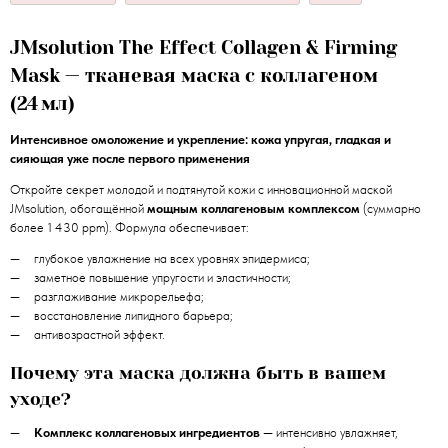
JMsolution The Effect Collagen & Firming
Mask — тканевая маска с коллагеном
(24 мл)
Интенсивное омоложение и укрепление: кожа упругая, гладкая и
сияющая уже после первого применения
Откройте секрет молодой и подтянутой кожи с инновационной маской
JMsolution, обогащённой
мощным коллагеновым комплексом
(суммарно
более 1 430 ppm). Формула обеспечивает:
глубокое увлажнение на всех уровнях эпидермиса;
заметное повышение упругости и эластичности;
разглаживание микрорельефа;
восстановление липидного барьера;
антивозрастной эффект.
Почему эта маска должна быть в вашем
уходе?
Комплекс коллагеновых ингредиентов
— интенсивно увлажняет,