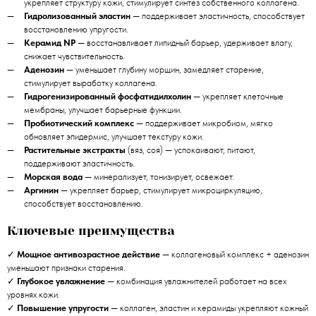
укрепляет структуру кожи, стимулирует синтез собственного коллагена.
Гидролизованный эластин
— поддерживает эластичность, способствует
восстановлению упругости.
Керамид NP
— восстанавливает липидный барьер, удерживает влагу,
снижает чувствительность.
Аденозин
— уменьшает глубину морщин, замедляет старение,
стимулирует выработку коллагена.
Гидрогенизированный фосфатидилхолин
— укрепляет клеточные
мембраны, улучшает барьерные функции.
Пробиотический комплекс
— поддерживает микробиом, мягко
обновляет эпидермис, улучшает текстуру кожи.
Растительные экстракты
(вяз, соя) — успокаивают, питают,
поддерживают эластичность.
Морская вода
— минерализует, тонизирует, освежает.
Аргинин
— укрепляет барьер, стимулирует микроциркуляцию,
способствует восстановлению.
Ключевые преимущества
✓
Мощное антивозрастное действие
— коллагеновый комплекс + аденозин
уменьшают признаки старения.
✓
Глубокое увлажнение
— комбинация увлажнителей работает на всех
уровнях кожи.
✓
Повышение упругости
— коллаген, эластин и керамиды укрепляют кожный