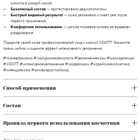
кислоты в каждой маске.
Безопасный состав
— протестировано дерматологами.
Быстрый видимый результат
— кожа увлажнена и сияет уже после
первого применения.
Комфортное использование
— мягкая тканевая основа не вызывает
раздражения.
Подарите своей коже профессиональный уход с маской JIGOTT! Закажите
прямо сейчас и оцените эффект интенсивного увлажнения.
#тканеваямаска #гиалуроноваякислота #увлажнениекожи #маскадлялица
#JIGOTT #интенсивноеувлажнение #уходзалицом #корейскаякосметика
#сияющаякожа #антивозрастнойуход
Способ применения
Состав
Правила первого использования косметики