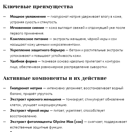
Ключевые преимущества
Мощное увлажнение
— гиалуронат натрия удерживает влагу в коже,
устраняя сухость и стянутость.
Мгновенное сияние
— кожа выглядит свежей и отдохнувшей уже после
первого применения.
Комплексное питание
— экстракты женьшеня, чёрной икры и сои
насыщают кожу ценными микроэлементами.
Укрепление защитного барьера
— бетаин и растительные экстракты
успокаивают и повышают устойчивость кожи.
Удобная форма
— тканевая основа идеально прилегает к контурам
лица, обеспечивая равномерное распределение сыворотки.
Активные компоненты и их действие
Гиалуронат натрия
— интенсивно увлажняет, восстанавливает водный
баланс, придаёт упругость.
Экстракт красного женьшеня
— тонизирует, стимулирует обновление
клеток, улучшает микроциркуляцию.
Экстракт чёрной икры
— питает, укрепляет, способствует
восстановлению.
Экстракт фитоплаценты Glycine Max (сои)
— смягчает, поддерживает
естественные защитные функции.