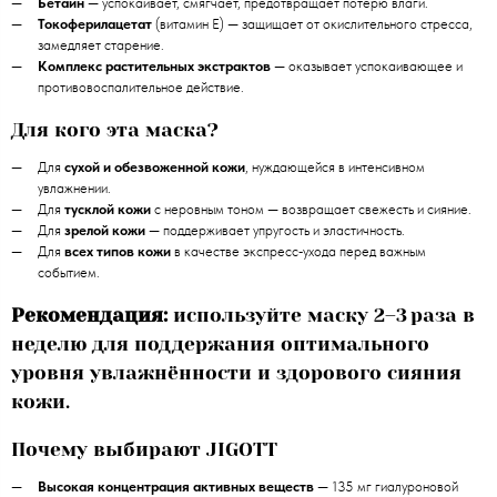
Бетаин
— успокаивает, смягчает, предотвращает потерю влаги.
Токоферилацетат
(витамин E) — защищает от окислительного стресса,
замедляет старение.
Комплекс растительных экстрактов
— оказывает успокаивающее и
противовоспалительное действие.
Для кого эта маска?
Для
сухой и обезвоженной кожи
, нуждающейся в интенсивном
увлажнении.
Для
тусклой кожи
с неровным тоном — возвращает свежесть и сияние.
Для
зрелой кожи
— поддерживает упругость и эластичность.
Для
всех типов кожи
в качестве экспресс‑ухода перед важным
событием.
Рекомендация:
используйте маску 2–3 раза в
неделю для поддержания оптимального
уровня увлажнённости и здорового сияния
кожи.
Почему выбирают JIGOTT
Высокая концентрация активных веществ
— 135 мг гиалуроновой