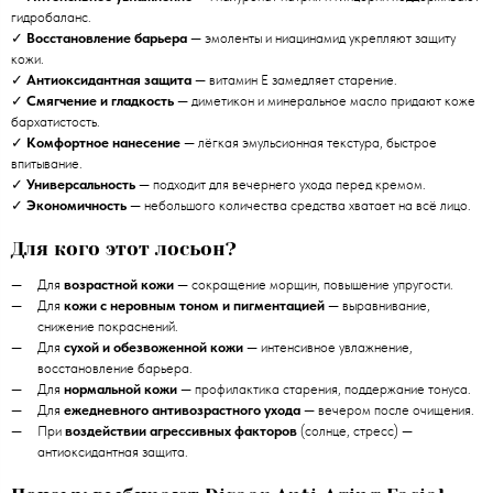
гидробаланс.
✓
Восстановление барьера
— эмоленты и ниацинамид укрепляют защиту
кожи.
✓
Антиоксидантная защита
— витамин E замедляет старение.
✓
Смягчение и гладкость
— диметикон и минеральное масло придают коже
бархатистость.
✓
Комфортное нанесение
— лёгкая эмульсионная текстура, быстрое
впитывание.
✓
Универсальность
— подходит для вечернего ухода перед кремом.
✓
Экономичность
— небольшого количества средства хватает на всё лицо.
Для кого этот лосьон?
Для
возрастной кожи
— сокращение морщин, повышение упругости.
Для
кожи с неровным тоном и пигментацией
— выравнивание,
снижение покраснений.
Для
сухой и обезвоженной кожи
— интенсивное увлажнение,
восстановление барьера.
Для
нормальной кожи
— профилактика старения, поддержание тонуса.
Для
ежедневного антивозрастного ухода
— вечером после очищения.
При
воздействии агрессивных факторов
(солнце, стресс) —
антиоксидантная защита.