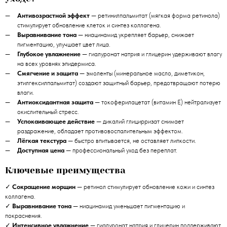
Антивозрастной эффект
— ретинилпальмитат (мягкая форма ретинола)
стимулирует обновление клеток и синтез коллагена.
Выравнивание тона
— ниацинамид укрепляет барьер, снижает
пигментацию, улучшает цвет лица.
Глубокое увлажнение
— гиалуронат натрия и глицерин удерживают влагу
на всех уровнях эпидермиса.
Смягчение и защита
— эмоленты (минеральное масло, диметикон,
этилгексилпальмитат) создают защитный барьер, предотвращают потерю
влаги.
Антиоксидантная защита
— токоферилацетат (витамин E) нейтрализует
окислительный стресс.
Успокаивающее действие
— дикалий глицирризат снимает
раздражение, обладает противовоспалительным эффектом.
Лёгкая текстура
— быстро впитывается, не оставляет липкости.
Доступная цена
— профессиональный уход без переплат.
Ключевые преимущества
✓
Сокращение морщин
— ретинол стимулирует обновление кожи и синтез
коллагена.
✓
Выравнивание тона
— ниацинамид уменьшает пигментацию и
покраснения.
✓
Интенсивное увлажнение
— гиалуронат натрия и глицерин поддерживают