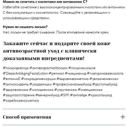
Можно ли сочетать с кислотами или витамином C?
Избегайте сочетания с высококонцентрированными кислотами или витамином
C без консультации с косметологом. Совмещайте с увлажняющими и
успокаивающими средствами.
Нужно ли смывать лосьон?
Нет, лосьон не требует смывания. После впитывания нанесите крем.
Закажите сейчас и подарите своей коже
антивозрастной уход с клинически
доказанными ингредиентами!
#лосьондлялица #антивозрастнойлосьон #лосьонэмульсия
#DisaarAntiAgingFacialLotion #ретинол #ниацинамид #гиалуроноваякислота
#витаминЕ #сокращениеморщин #выравниваниетона #увлажнениекожи
#антиоксиданты #уходзалицом #профессиональныйуход #доступныйуход
#здороваякожа #молодаякожа #упругаякожа #сияющаякожа
#защитаотстарения #вечернийуход #SPF #антиэйдж #красотаиуход
#корейскаякосметика
Способ применения