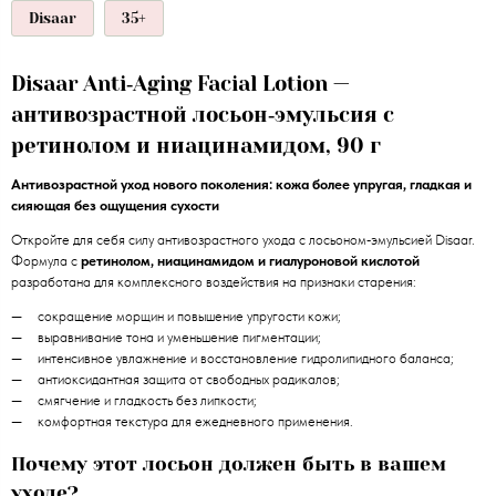
Disaar
35+
Disaar Anti‑Aging Facial Lotion —
антивозрастной лосьон‑эмульсия с
ретинолом и ниацинамидом, 90 г
Антивозрастной уход нового поколения: кожа более упругая, гладкая и
сияющая без ощущения сухости
Откройте для себя силу антивозрастного ухода с лосьоном‑эмульсией Disaar.
Формула с
ретинолом, ниацинамидом и гиалуроновой кислотой
разработана для комплексного воздействия на признаки старения:
сокращение морщин и повышение упругости кожи;
выравнивание тона и уменьшение пигментации;
интенсивное увлажнение и восстановление гидролипидного баланса;
антиоксидантная защита от свободных радикалов;
смягчение и гладкость без липкости;
комфортная текстура для ежедневного применения.
Почему этот лосьон должен быть в вашем
уходе?