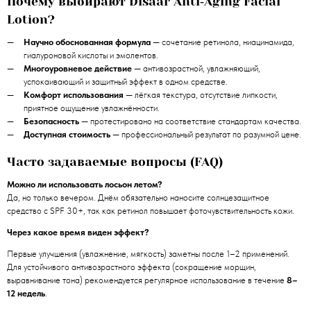
Почему выбирают Disaar Anti‑Aging Facial
Lotion?
Научно обоснованная формула
— сочетание ретинола, ниацинамида,
гиалуроновой кислоты и эмолентов.
Многоуровневое действие
— антивозрастной, увлажняющий,
успокаивающий и защитный эффект в одном средстве.
Комфорт использования
— лёгкая текстура, отсутствие липкости,
приятное ощущение увлажнённости.
Безопасность
— протестировано на соответствие стандартам качества.
Доступная стоимость
— профессиональный результат по разумной цене.
Часто задаваемые вопросы (FAQ)
Можно ли использовать лосьон летом?
Да, но только вечером. Днём обязательно наносите солнцезащитное
средство с SPF 30+, так как ретинол повышает фоточувствительность кожи.
Через какое время виден эффект?
Первые улучшения (увлажнение, мягкость) заметны после 1–2 применений.
Для устойчивого антивозрастного эффекта (сокращение морщин,
выравнивание тона) рекомендуется регулярное использование в течение
8–
12 недель
.