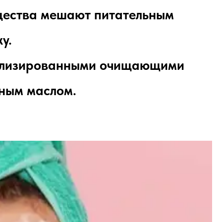
ещества мешают питательным
жу.
иализированными очищающими
ным маслом.