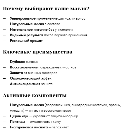
Почему выбирают наше масло?
Универсальное применение
для кожи и волос
Натуральные масла
в составе
Интенсивное питание
без утяжеления
Видимый результат
после первого применения
Роскошный аромат
Ключевые преимущества
Глубокое
питание
Восстановление
поврежденных участков
Защита
от внешних факторов
Омолаживающий
эффект
Антиоксидантная
защита
Активные компоненты
Натуральные масла
(подсолнечника, виноградных косточек, арганы,
миндаля) — питают и восстанавливают
Церамиды
— укрепляют защитный барьер
Пептиды
— омолаживают кожу
Гиалуроновая кислота
— увлажняет