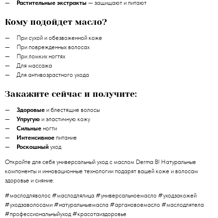
Растительные экстракты
— защищают и питают
Кому подойдет масло?
При сухой и обезвоженной коже
При поврежденных волосах
При ломких ногтях
Для массажа
Для антивозрастного ухода
Закажите сейчас и получите:
Здоровые
и блестящие волосы
Упругую
и эластичную кожу
Сильные
ногти
Интенсивное
питание
Роскошный
уход
Откройте для себя универсальный уход с маслом Derma:B! Натуральные
компоненты и инновационные технологии подарят вашей коже и волосам
здоровье и сияние.
#маслодляволос #маслодлялица #универсальноемасло #уходзакожей
#уходзаволосами #натуральныемасла #аргановоемасло #маслодлятела
#профессиональныйуход #красотаиздоровье