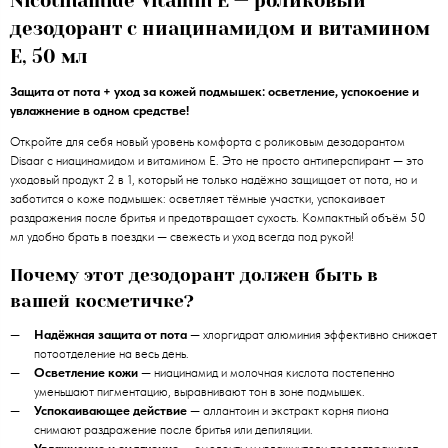
Nicotinamide Vitamin E — роликовый
дезодорант с ниацинамидом и витамином
E, 50 мл
Защита от пота + уход за кожей подмышек: осветление, успокоение и
увлажнение в одном средстве!
Откройте для себя новый уровень комфорта с роликовым дезодорантом
Disaar с ниацинамидом и витамином E. Это не просто антиперспирант — это
уходовый продукт 2 в 1, который не только надёжно защищает от пота, но и
заботится о коже подмышек: осветляет тёмные участки, успокаивает
раздражения после бритья и предотвращает сухость. Компактный объём 50
мл удобно брать в поездки — свежесть и уход всегда под рукой!
Почему этот дезодорант должен быть в
вашей косметичке?
Надёжная защита от пота
— хлоргидрат алюминия эффективно снижает
потоотделение на весь день.
Осветление кожи
— ниацинамид и молочная кислота постепенно
уменьшают пигментацию, выравнивают тон в зоне подмышек.
Успокаивающее действие
— аллантоин и экстракт корня пиона
снимают раздражение после бритья или депиляции.