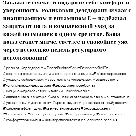
Закажите сейчас и подарите себе комфорт и
уверенность! Роликовый дезодорант Disaar с
ниацинамидом и витамином E — надёжная
защита от пота и комплексный уход за
кожей подмышек в одном средстве. Ваша
кожа станет мягче, светлее и спокойнее уже
через несколько недель регулярного
использования!
#роликовыйдезодорант #DisaarBrightenSerumDeodorantRollOn
#дезодорантсниацинамидом #дезодорантсвитаминомЕ #антиперспирант
#уходзакожейподмышек #осветлениекожиподмышек #защитаотпота
#успокаивающийдезодорант #дезодорантпослебритья
#ниацинамидкакосметике #витаминЕвкакосметике
#аллантоинвкакосметике #молочнаякислотавкакосметике #экстракпиона
#уходзалицом #уходзателом #красотаиуход #профессиональныйуходдома
#салонныйэффектдома #свежестьнавесьдень #безраздражения
#безлипкости #безследовнаодежде #ежедневныйуход #ухоженнаякожа
#комфортвтечениидня #антиперспирантежедневногоиспользования