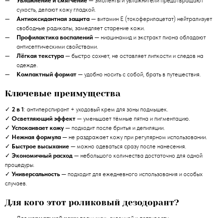
Увлажнение и смягчение
— эмоленты и увлажнители предотвращают
сухость, делают кожу гладкой.
Антиоксидантная защита
— витамин E (токоферилацетат) нейтрализует
свободные радикалы, замедляет старение кожи.
Профилактика воспалений
— ниацинамид и экстракт пиона обладают
антисептическими свойствами.
Лёгкая текстура
— быстро сохнет, не оставляет липкости и следов на
одежде.
Компактный формат
— удобно носить с собой, брать в путешествия.
Ключевые преимущества
✓
2 в 1
: антиперспирант + уходовый крем для зоны подмышек.
✓
Осветляющий эффект
— уменьшает тёмные пятна и пигментацию.
✓
Успокаивает кожу
— подходит после бритья и депиляции.
✓
Нежная формула
— не раздражает кожу при регулярном использовании.
✓
Быстрое высыхание
— можно одеваться сразу после нанесения.
✓
Экономичный расход
— небольшого количества достаточно для одной
процедуры.
✓
Универсальность
— подходит для ежедневного использования и особых
случаев.
Для кого этот роликовый дезодорант?