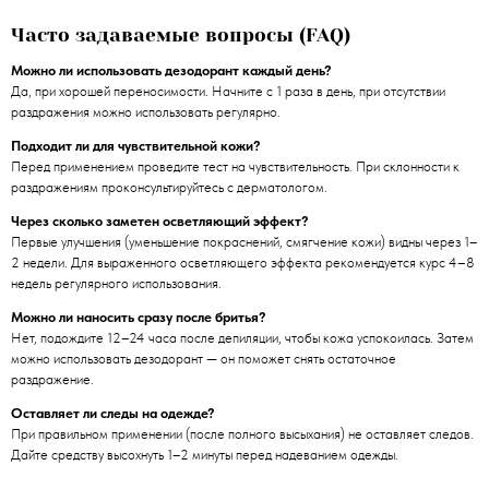
Часто задаваемые вопросы (FAQ)
Можно ли использовать дезодорант каждый день?
Да, при хорошей переносимости. Начните с 1 раза в день, при отсутствии
раздражения можно использовать регулярно.
Подходит ли для чувствительной кожи?
Перед применением проведите тест на чувствительность. При склонности к
раздражениям проконсультируйтесь с дерматологом.
Через сколько заметен осветляющий эффект?
Первые улучшения (уменьшение покраснений, смягчение кожи) видны через 1–
2 недели. Для выраженного осветляющего эффекта рекомендуется курс 4–8
недель регулярного использования.
Можно ли наносить сразу после бритья?
Нет, подождите 12–24 часа после депиляции, чтобы кожа успокоилась. Затем
можно использовать дезодорант — он поможет снять остаточное
раздражение.
Оставляет ли следы на одежде?
При правильном применении (после полного высыхания) не оставляет следов.
Дайте средству высохнуть 1–2 минуты перед надеванием одежды.