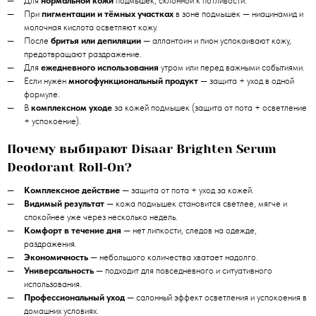
Для
нормальной кожи
подмышек, склонной к потливости.
При
пигментации и тёмных участках
в зоне подмышек — ниацинамид и
молочная кислота осветляют кожу.
После
бритья или депиляции
— аллантоин и пион успокаивают кожу,
предотвращают раздражение.
Для
ежедневного использования
утром или перед важными событиями.
Если нужен
многофункциональный продукт
— защита + уход в одной
формуле.
В
комплексном уходе
за кожей подмышек (защита от пота + осветление
+ успокоение).
Почему выбирают Disaar Brighten Serum
Deodorant Roll‑On?
Комплексное действие
— защита от пота + уход за кожей.
Видимый результат
— кожа подмышек становится светлее, мягче и
спокойнее уже через несколько недель.
Комфорт в течение дня
— нет липкости, следов на одежде,
раздражения.
Экономичность
— небольшого количества хватает надолго.
Универсальность
— подходит для повседневного и ситуативного
использования.
Профессиональный уход
— салонный эффект осветления и успокоения в
домашних условиях.