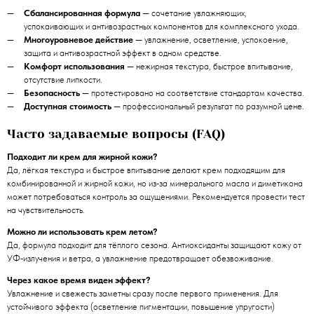
Сбалансированная формула
— сочетание увлажняющих,
успокаивающих и антивозрастных компонентов для комплексного ухода.
Многоуровневое действие
— увлажнение, осветление, успокоение,
защита и антивозрастной эффект в одном средстве.
Комфорт использования
— нежирная текстура, быстрое впитывание,
отсутствие липкости.
Безопасность
— протестировано на соответствие стандартам качества.
Доступная стоимость
— профессиональный результат по разумной цене.
Часто задаваемые вопросы (FAQ)
Подходит ли крем для жирной кожи?
Да, лёгкая текстура и быстрое впитывание делают крем подходящим для
комбинированной и жирной кожи, но из‑за минерального масла и диметикона
может потребоваться контроль за ощущениями. Рекомендуется провести тест
на чувствительность.
Можно ли использовать крем летом?
Да, формула подходит для тёплого сезона. Антиоксиданты защищают кожу от
УФ‑излучения и ветра, а увлажнение предотвращает обезвоживание.
Через какое время виден эффект?
Увлажнение и свежесть заметны сразу после первого применения. Для
устойчивого эффекта (осветление пигментации, повышение упругости)