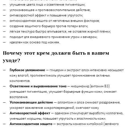
улучшение цвета лица и осветление пигментации;
успокаивающее и противовоспалительное действие;
антивозрастной эффект и повышение упругости;
антиоксидантная защита от негативных внешних факторов;
создание защитного барьера против потери влаги;
лёгкая текстура быстро впитывается, не оставляя жирной плёнки;
подходит для ежедневного применения утром и вечером;
идеален как основа под макияж.
Почему этот крем должен быть в вашем
уходе?
Глубокое увлажнение
— глицерин и экстракт алоэ интенсивно насыщают
кожу влагой, пропиленгликоль улучшает проникновение активных
компонентов.
Осветление и выравнивание тона
— ниацинамид (витамин B3)
уменьшает пигментацию, улучшает барьерные функции кожи, снижает
воспаления.
Успокаивающее действие
— аллантоин и алоэ снимают раздражения,
ускоряют заживление микроповреждений, смягчают кожу.
Антивозрастной эффект
— аденозин стимулирует выработку коллагена,
уменьшает морщины, повышает упругость и эластичность кожи.
Антиоксидантная защита
— экстракты камелии китайской (зелёного