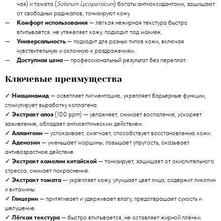
чая) и томата (
Solanum Lycopersicum
) богаты антиоксидантами, защищают
от свободных радикалов, тонизируют кожу.
Комфорт использования
— лёгкая нежирная текстура быстро
впитывается, не утяжеляет кожу, подходит под макияж.
Универсальность
— подходит для разных типов кожи, включая
чувствительную и склонную к раздражениям.
Доступная цена
— профессиональный результат без переплат.
Ключевые преимущества
✓
Ниацинамид
— осветляет пигментацию, укрепляет барьерные функции,
стимулирует выработку коллагена.
✓
Экстракт алоэ
(100 ppm) — увлажняет, снимает воспаления, ускоряет
заживление, обладает антисептическим действием.
✓
Аллантоин
— успокаивает, смягчает, способствует восстановлению кожи.
✓
Аденозин
— уменьшает морщины, повышает упругость, оказывает
антивозрастное действие.
✓
Экстракт камелии китайской
— тонизирует, защищает от окислительного
стресса, снимает покраснения.
✓
Экстракт томата
— укрепляет кожу, улучшает цвет лица, содержит ликопин
и витамины.
✓
Глицерин
— притягивает и удерживает влагу, предотвращает сухость и
шелушение.
✓
Лёгкая текстура
— быстро впитывается, не оставляет жирной плёнки.