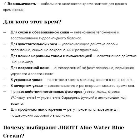
✓
Экономичность
— небольшого количества крема хватает для одного
применения.
Для кого этот крем?
Для
сухой и обезвоженной кожи
— интенсивное увлажнение и
восстановление гидролипидного баланса.
Для
чувствительной кожи
— успокаивающее действие алоэ и
аллантоина, снижение покраснений и раздражений.
Для
кожи с неровным тоном и пигментацией
— осветляющее действие
ниацинамида.
Для
возрастной кожи
— антивозрастной эффект аденозина, повышение
упругости и эластичности.
В
утреннем уходе
— подготовка кожи к макияжу, защита в течение дня.
В
вечернем уходе
— восстановление и регенерация кожи во время сна.
При
воздействии негативных факторов
(ветер, холод, стресс,
УФ‑излучение) — укрепление барьерных функций и антиоксидантная
защита.
Для
профилактики старения
— регулярное использование для
поддержания здорового вида кожи.
Почему выбирают JIGOTT Aloe Water Blue
Cream?