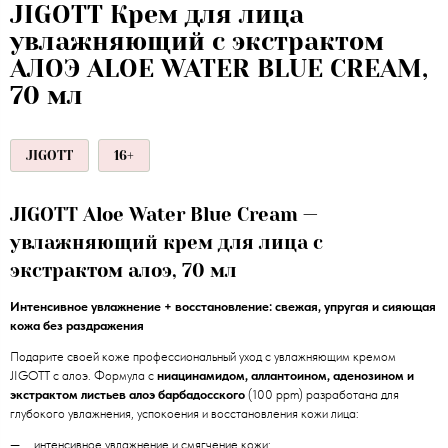
JIGOTT Крем для лица
увлажняющий с экстрактом
АЛОЭ ALOE WATER BLUE CREAM,
70 мл
JIGOTT
16+
JIGOTT Aloe Water Blue Cream —
увлажняющий крем для лица с
экстрактом алоэ, 70 мл
Интенсивное увлажнение + восстановление: свежая, упругая и сияющая
кожа без раздражения
Подарите своей коже профессиональный уход с увлажняющим кремом
JIGOTT с алоэ. Формула с
ниацинамидом, аллантоином, аденозином и
экстрактом листьев алоэ барбадосского
(100 ppm) разработана для
глубокого увлажнения, успокоения и восстановления кожи лица:
интенсивное увлажнение и смягчение кожи;