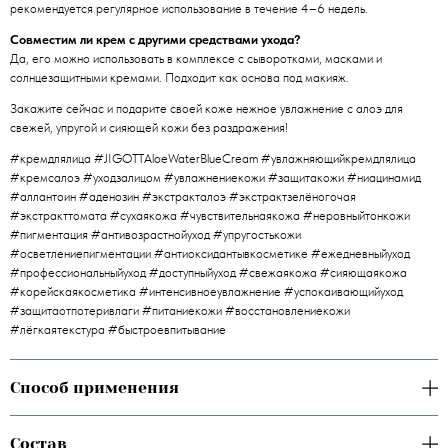
рекомендуется регулярное использование в течение 4–6 недель.
Совместим ли крем с другими средствами ухода?
Да, его можно использовать в комплексе с сыворотками, масками и
солнцезащитными кремами. Подходит как основа под макияж.
Закажите сейчас и подарите своей коже нежное увлажнение с алоэ для
свежей, упругой и сияющей кожи без раздражения!
#кремдлялица #JIGOTTAloeWaterBlueCream #увлажняющийкремдлялица
#кремсалоэ #уходзалицом #увлажнениекожи #защитакожи #ниацинамид
#аллантоин #аденозин #экстракталоэ #экстрактзелёногочая
#экстракттомата #сухаякожа #чувствительнаякожа #неровныйтонкожи
#пигментация #антивозрастнойуход #упругостькожи
#осветлениепигментации #антиоксидантывкосметике #ежедневныйуход
#профессиональныйуход #доступныйуход #свежаякожа #сияющаякожа
#корейскаякосметика #интенсивноеувлажнение #успокаивающийуход
#защитаотпотеривлаги #питаниекожи #восстановлениекожи
#лёгкаятекстура #быстроевпитывание
Способ применения
Состав