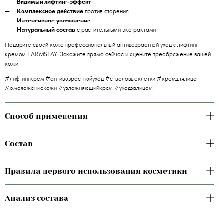
Видимый лифтинг-эффект
Комплексное действие
против старения
Интенсивное увлажнение
Натуральный состав
с растительными экстрактами
Подарите своей коже профессиональный антивозрастной уход с лифтинг-
кремом FARMSTAY. Закажите прямо сейчас и оцените преображение вашей
кожи!
#лифтингкрем #антивозрастнойуход #стволовыеклетки #кремдлялица
#омоложениекожи #увлажняющийкрем #уходзалицом
Способ применения
Состав
Правила первого использования косметики
Анализ состава