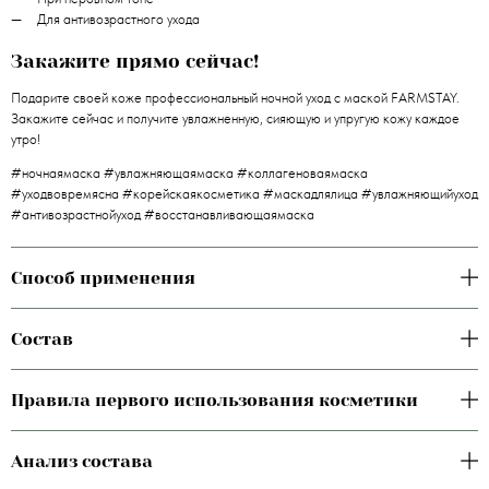
Для антивозрастного ухода
Закажите прямо сейчас!
Подарите своей коже профессиональный ночной уход с маской FARMSTAY.
Закажите сейчас и получите увлажненную, сияющую и упругую кожу каждое
утро!
#ночнаямаска #увлажняющаямаска #коллагеноваямаска
#уходвовремясна #корейскаякосметика #маскадлялица #увлажняющийуход
#антивозрастнойуход #восстанавливающаямаска
Способ применения
Состав
Правила первого использования косметики
Анализ состава