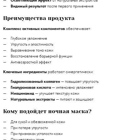
Осветляющий эффект
от натуральных экстрактов
Видимый результат
после первого применения
Преимущества продукта
Комплекс активных компонентов
обеспечивает:
Глубокое увлажнение
Упругость и эластичность
Выравнивание тона кожи
Восстановление барьерной функции
Антивозрастной эффект
Ключевые ингредиенты
работают синергетически:
Гидролизованный коллаген
— повышает упругость
Гиалуроновая кислота
— интенсивно увлажняет
Ниацинамид
— улучшает текстуру кожи
Натуральные экстракты
— питают и защищают
Кому подойдет ночная маска?
Для сухой и обезвоженной кожи
При потере упругости
При признаках усталости кожи
При неровном тоне