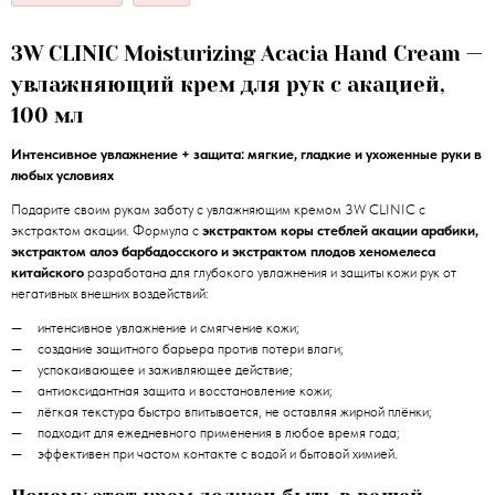
3W CLINIC Moisturizing Acacia Hand Cream —
увлажняющий крем для рук с акацией,
100 мл
Интенсивное увлажнение + защита: мягкие, гладкие и ухоженные руки в
любых условиях
Подарите своим рукам заботу с увлажняющим кремом 3W CLINIC с
экстрактом акации. Формула с
экстрактом коры стеблей акации арабики,
экстрактом алоэ барбадосского и экстрактом плодов хеномелеса
китайского
разработана для глубокого увлажнения и защиты кожи рук от
негативных внешних воздействий:
интенсивное увлажнение и смягчение кожи;
создание защитного барьера против потери влаги;
успокаивающее и заживляющее действие;
антиоксидантная защита и восстановление кожи;
лёгкая текстура быстро впитывается, не оставляя жирной плёнки;
подходит для ежедневного применения в любое время года;
эффективен при частом контакте с водой и бытовой химией.