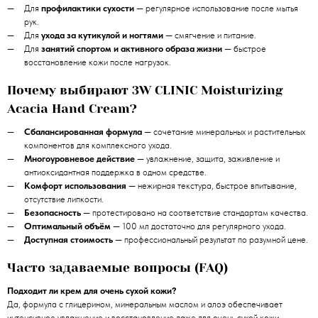
Для
профилактики сухости
— регулярное использование после мытья
рук.
Для
ухода за кутикулой и ногтями
— смягчение и питание.
Для
занятий спортом и активного образа жизни
— быстрое
восстановление кожи после нагрузок.
Почему выбирают 3W CLINIC Moisturizing
Acacia Hand Cream?
Сбалансированная формула
— сочетание минеральных и растительных
компонентов для комплексного ухода.
Многоуровневое действие
— увлажнение, защита, заживление и
антиоксидантная поддержка в одном средстве.
Комфорт использования
— нежирная текстура, быстрое впитывание,
отсутствие липкости.
Безопасность
— протестировано на соответствие стандартам качества.
Оптимальный объём
— 100 мл достаточно для регулярного ухода.
Доступная стоимость
— профессиональный результат по разумной цене.
Часто задаваемые вопросы (FAQ)
Подходит ли крем для очень сухой кожи?
Да, формула с глицерином, минеральным маслом и алоэ обеспечивает
интенсивное увлажнение и восстановление даже для очень сухой кожи.