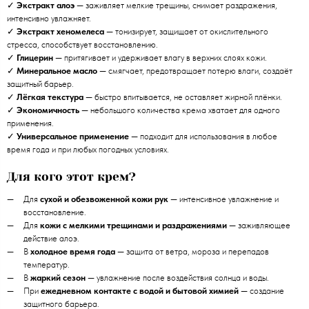
✓
Экстракт алоэ
— заживляет мелкие трещины, снимает раздражения,
интенсивно увлажняет.
✓
Экстракт хеномелеса
— тонизирует, защищает от окислительного
стресса, способствует восстановлению.
✓
Глицерин
— притягивает и удерживает влагу в верхних слоях кожи.
✓
Минеральное масло
— смягчает, предотвращает потерю влаги, создаёт
защитный барьер.
✓
Лёгкая текстура
— быстро впитывается, не оставляет жирной плёнки.
✓
Экономичность
— небольшого количества крема хватает для одного
применения.
✓
Универсальное применение
— подходит для использования в любое
время года и при любых погодных условиях.
Для кого этот крем?
Для
сухой и обезвоженной кожи рук
— интенсивное увлажнение и
восстановление.
Для
кожи с мелкими трещинами и раздражениями
— заживляющее
действие алоэ.
В
холодное время года
— защита от ветра, мороза и перепадов
температур.
В
жаркий сезон
— увлажнение после воздействия солнца и воды.
При
ежедневном контакте с водой и бытовой химией
— создание
защитного барьера.