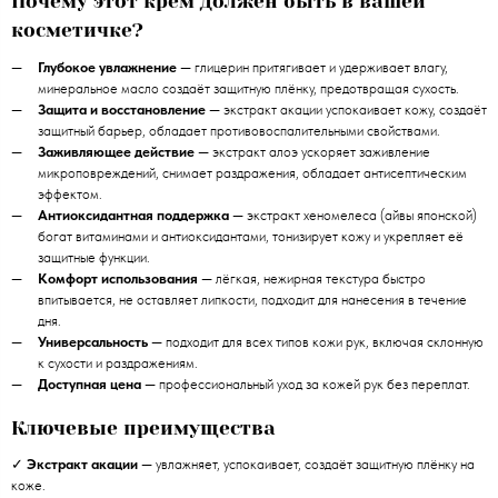
Почему этот крем должен быть в вашей
косметичке?
Глубокое увлажнение
— глицерин притягивает и удерживает влагу,
минеральное масло создаёт защитную плёнку, предотвращая сухость.
Защита и восстановление
— экстракт акации успокаивает кожу, создаёт
защитный барьер, обладает противовоспалительными свойствами.
Заживляющее действие
— экстракт алоэ ускоряет заживление
микроповреждений, снимает раздражения, обладает антисептическим
эффектом.
Антиоксидантная поддержка
— экстракт хеномелеса (айвы японской)
богат витаминами и антиоксидантами, тонизирует кожу и укрепляет её
защитные функции.
Комфорт использования
— лёгкая, нежирная текстура быстро
впитывается, не оставляет липкости, подходит для нанесения в течение
дня.
Универсальность
— подходит для всех типов кожи рук, включая склонную
к сухости и раздражениям.
Доступная цена
— профессиональный уход за кожей рук без переплат.
Ключевые преимущества
✓
Экстракт акации
— увлажняет, успокаивает, создаёт защитную плёнку на
коже.