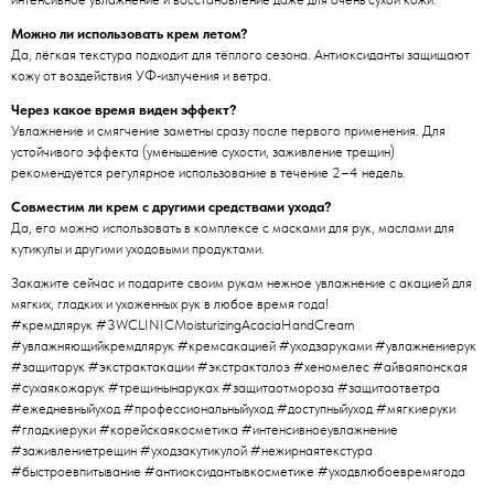
Можно ли использовать крем летом?
Да, лёгкая текстура подходит для тёплого сезона. Антиоксиданты защищают
кожу от воздействия УФ‑излучения и ветра.
Через какое время виден эффект?
Увлажнение и смягчение заметны сразу после первого применения. Для
устойчивого эффекта (уменьшение сухости, заживление трещин)
рекомендуется регулярное использование в течение 2–4 недель.
Совместим ли крем с другими средствами ухода?
Да, его можно использовать в комплексе с масками для рук, маслами для
кутикулы и другими уходовыми продуктами.
Закажите сейчас и подарите своим рукам нежное увлажнение с акацией для
мягких, гладких и ухоженных рук в любое время года!
#кремдлярук #3WCLINICMoisturizingAcaciaHandCream
#увлажняющийкремдлярук #кремсакацией #уходзаруками #увлажнениерук
#защитарук #экстрактакации #экстракталоэ #хеномелес #айваяпонская
#сухаякожарук #трещинынаруках #защитаотмороза #защитаответра
#ежедневныйуход #профессиональныйуход #доступныйуход #мягкиеруки
#гладкиеруки #корейскаякосметика #интенсивноеувлажнение
#заживлениетрещин #уходзакутикулой #нежирнаятекстура
#быстроевпитывание #антиоксидантывкосметике #уходвлюбоевремягода