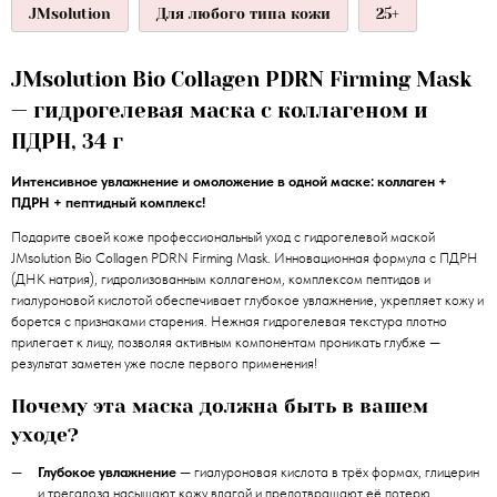
JMsolution
Для любого типа кожи
25+
JMsolution Bio Collagen PDRN Firming Mask
— гидрогелевая маска с коллагеном и
ПДРН, 34 г
Интенсивное увлажнение и омоложение в одной маске: коллаген +
ПДРН + пептидный комплекс!
Подарите своей коже профессиональный уход с гидрогелевой маской
JMsolution Bio Collagen PDRN Firming Mask. Инновационная формула с ПДРН
(ДНК натрия), гидролизованным коллагеном, комплексом пептидов и
гиалуроновой кислотой обеспечивает глубокое увлажнение, укрепляет кожу и
борется с признаками старения. Нежная гидрогелевая текстура плотно
прилегает к лицу, позволяя активным компонентам проникать глубже —
результат заметен уже после первого применения!
Почему эта маска должна быть в вашем
уходе?
Глубокое увлажнение
— гиалуроновая кислота в трёх формах, глицерин
и трегалоза насыщают кожу влагой и предотвращают её потерю.