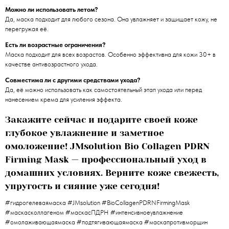
Можно ли использовать летом?
Да, маска подходит для любого сезона. Она увлажняет и защищает кожу, не
перегружая её.
Есть ли возрастные ограничения?
Маска подходит для всех возрастов. Особенно эффективна для кожи 30+ в
качестве антивозрастного ухода.
Совместима ли с другими средствами ухода?
Да, её можно использовать как самостоятельный этап ухода или перед
нанесением крема для усиления эффекта.
Закажите сейчас и подарите своей коже
глубокое увлажнение и заметное
омоложение! JMsolution Bio Collagen PDRN
Firming Mask — профессиональный уход в
домашних условиях. Верните коже свежесть,
упругость и сияние уже сегодня!
#гидрогелеваямаска #JMsolution #BioCollagenPDRNFirmingMask
#маскасколлагеном #маскасПДРН #интенсивноеувлажнение
#омолаживающаямаска #подтягивающаямаска #маскапротивморщин