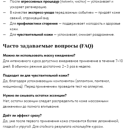
После
агрессивных процедур
(пилинги, чистки) — успокаивает и
ускоряет регенерацию.
В качестве
экспресс‑ухода
перед важным событием — придаёт коже
свежий, отдохнувший вид.
Для
профилактики старения
— поддерживает молодость и здоровье
кожи.
Для
чувствительной кожи
— успокаивает, снимает раздражение.
Часто задаваемые вопросы (FAQ)
Можно ли использовать маску ежедневно?
Для интенсивного курса допустимо ежедневное применение в течение 7–10
дней. В обычном режиме достаточно 2–3 раз в неделю.
Подходит ли для чувствительной кожи?
Да, благодаря успокаивающим компонентам (аллантоин, пантенол,
ниацинамид). Перед применением проведите тест на аллергию.
Нужно ли смывать остатки эссенции?
Нет, остатки эссенции следует распределить по коже массажными
движениями до полного впитывания.
Даёт ли эффект сразу?
Да, уже после первого применения кожа становится более увлажнённой,
гладкой и упругой. Для стойкого результата используйте курсом.