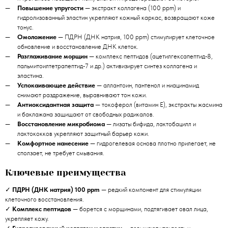
Повышение упругости
— экстракт коллагена (100 ppm) и
гидролизованный эластин укрепляют кожный каркас, возвращают коже
тонус.
Омоложение
— ПДРН (ДНК натрия, 100 ppm) стимулирует клеточное
обновление и восстановление ДНК клеток.
Разглаживание морщин
— комплекс пептидов (ацетилгексапептид‑8,
пальмитоилтетрапептид‑7 и др.) активизирует синтез коллагена и
эластина.
Успокаивающее действие
— аллантоин, пантенол и ниацинамид
снимают раздражение, выравнивают тон кожи.
Антиоксидантная защита
— токоферол (витамин E), экстракты жасмина
и баклажана защищают от свободных радикалов.
Восстановление микробиома
— лизаты бифида, лактобацилл и
лактококков укрепляют защитный барьер кожи.
Комфортное нанесение
— гидрогелевая основа плотно прилегает, не
сползает, не требует смывания.
Ключевые преимущества
✓
ПДРН (ДНК натрия) 100 ppm
— редкий компонент для стимуляции
клеточного восстановления.
✓
Комплекс пептидов
— борется с морщинами, подтягивает овал лица,
укрепляет кожу.