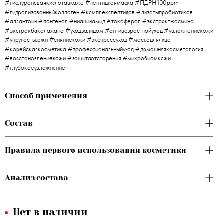
#гиалуроноваякислотавкаже #пептиднаямаска #ПДРН100ppm
#гидролизованныйколлаген #комплекспептидов #лизотыпробиотиков
#аллантоин #пантенол #ниацинамид #токоферол #экстрактжасмина
#экстракбакалажана #уходзалицом #антивозрастнойуход #увлажнениекожи
#упругостькожи #сияниекожи #экспрессуход #маскадлялица
#корейскаякосметика #профессиональныйуход #домашняякосметология
#восстановлениекожи #защитаотстарения #микробиомкожи
#глубокоеувлажнение
Способ применения
Состав
Правила первого использования косметики
Анализ состава
Нет в наличии