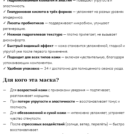
✓
Гидролизованный коллаген и эластин
— повышают упругость и
эластичность.
✓
Гиалуроновая кислота в трёх формах
— увлажняет на разных уровнях
эпидермиса.
✓
Лизаты пробиотиков
— поддерживают микробиом, улучшают
регенерацию.
✓
Нежная гидрогелевая текстура
— плотно прилегает, не вызывает
дискомфорта.
✓
Быстрый видимый эффект
— кожа становится увлажнённой, гладкой и
упругой уже после первого применения.
✓
Подходит для всех типов кожи
— включая чувствительную, благодаря
успокаивающим компонентам.
✓
Удобная упаковка
— 34 г достаточно для полноценного сеанса ухода.
Для кого эта маска?
Для
возрастной кожи
с признаками увядания — подтягивает,
разглаживает морщины.
При
потере упругости и эластичности
— восстанавливает тонус и
плотность.
Для
обезвоженной и сухой кожи
— интенсивно увлажняет, устраняет
чувство стянутости.
После
стрессовых воздействий
(солнце, ветер, перелёты) — быстро
восстанавливает.