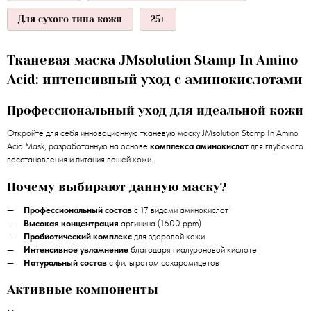
Для сухого типа кожи
25+
Тканевая маска JMsolution Stamp In Amino
Acid: интенсивный уход с аминокислотами
Профессиональный уход для идеальной кожи
Откройте для себя инновационную тканевую маску JMsolution Stamp In Amino
Acid Mask, разработанную на основе
комплекса аминокислот
для глубокого
восстановления и питания вашей кожи.
Почему выбирают данную маску?
Профессиональный состав
с 17 видами аминокислот
Высокая концентрация
аргинина (1600 ppm)
Пробиотический комплекс
для здоровой кожи
Интенсивное увлажнение
благодаря гиалуроновой кислоте
Натуральный состав
с фильтратом сахаромицетов
Активные компоненты