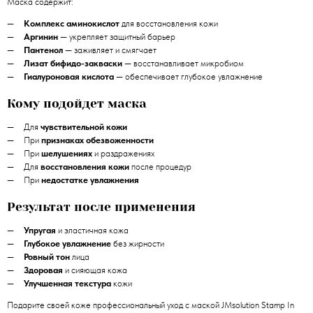
Маска содержит:
Комплекс аминокислот
для восстановления кожи
Аргинин
— укрепляет защитный барьер
Пантенол
— заживляет и смягчает
Лизат бифидо-закваски
— восстанавливает микробиом
Гиалуроновая кислота
— обеспечивает глубокое увлажнение
Кому подойдет маска
Для
чувствительной кожи
При
признаках обезвоженности
При
шелушениях
и раздражениях
Для
восстановления кожи
после процедур
При
недостатке увлажнения
Результат после применения
Упругая
и эластичная кожа
Глубокое увлажнение
без жирности
Ровный тон
лица
Здоровая
и сияющая кожа
Улучшенная текстура
кожи
Подарите своей коже профессиональный уход с маской JMsolution Stamp In