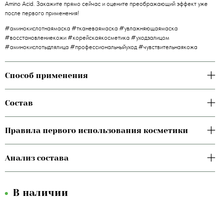
Amino Acid. Закажите прямо сейчас и оцените преображающий эффект уже
после первого применения!
#аминокислотнаямаска #тканеваямаска #увлажняющаямаска
#восстановлениекожи #корейскаякосметика #уходзалицом
#аминокислотыдлялица #профессиональныйуход #чувствительнаякожа
Способ применения
Состав
Правила первого использования косметики
Анализ состава
В наличии