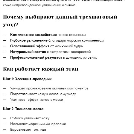
коже непревзойденное увлажнение и сияние.
Почему выбирают данный трехшаговый
уход?
Комплексное воздействие
на все слои кожи
Глубокое увлажнение
благодаря морским компонентам
Осветляющий эффект
от жемчужной пудры
Натуральный состав
с экстрактами водорослей
Профессиональный результат
в домашних условиях
Как работает каждый этап
Шаг 1: Эссенция-проводник
Улучшает проникновение активных компонентов
Подготавливает кожу к основному уходу
Усиливает эффективность маски
Шаг 2: Тканевая маска
Глубоко увлажняет кожу
Насыщает морскими минералами
Выравнивает тон лица