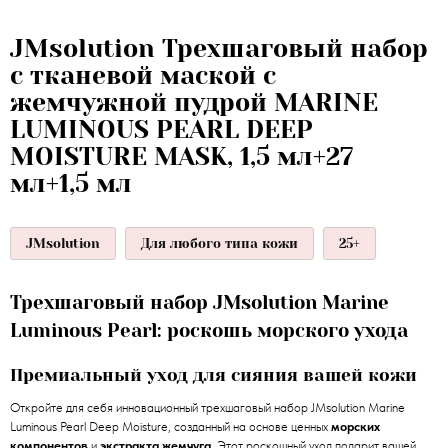
JMsolution Трехшаговый набор
с тканевой маской с
жемчужной пудрой MARINE
LUMINOUS PEARL DEEP
MOISTURE MASK, 1,5 мл+27
мл+1,5 мл
JMsolution
Для любого типа кожи
25+
Трехшаговый набор JMsolution Marine
Luminous Pearl: роскошь морского ухода
Премиальный уход для сияния вашей кожи
Откройте для себя инновационный трехшаговый набор JMsolution Marine
Luminous Pearl Deep Moisture, созданный на основе ценных
морских
компонентов
и
экстракта жемчуга
. Этот роскошный уход подарит вашей