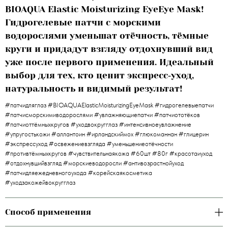
BIOAQUA Elastic Moisturizing EyeEye Mask!
Гидрогелевые патчи с морскими
водорослями уменьшат отёчность, тёмные
круги и придадут взгляду отдохнувший вид
уже после первого применения. Идеальный
выбор для тех, кто ценит экспресс‑уход,
натуральность и видимый результат!
#патчидляглаз #BIOAQUAElasticMoisturizingEyeMask #гидрогелевыепатчи
#патчисморскимиводорослями #увлажняющиепатчи #патчиототёков
#патчиоттёмныхкругов #уходвокругглаз #интенсивноеувлажнение
#упругостькожи #аллантоин #ирландскиймох #глюкоманнан #глицерин
#экспрессуход #освежениевзгляда #уменьшениеотёчности
#противтёмныхкругов #чувствительнаякожа #60шт #80г #красотаиуход
#отдохнувшийвзгляд #морскиеводоросли #антивозрастнойуход
#патчидляежедневногоухода #корейскаякосметика
#уходзакожейвокругглаз
Способ применения