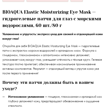
BIOAQUA Elastic Moisturizing Eye Mask —
гидрогелевые патчи для глаз с морскими
водорослями, 60 шт./80 г
Увлажнение и упругость: экспресс‑уход для свежей и отдохнувшей кожи
вокруг глаз!
Откройте для себя BIOAQUA Elastic Moisturizing Eye Mask — гидрогелевые
патчи с экстрактом морских водорослей и ирландским мхом. Формула с
глицерином, глюкоманнаном и аллантоином интенсивно увлажняет,
успокаивает кожу вокруг глаз, уменьшает отёчность и тёмные круги. Гелевая
текстура плотно прилегает, обеспечивая максимальное проникновение
активных компонентов. Результат — отдохнувший взгляд и упругая кожа уже
после первого применения!
Почему эти патчи должны быть в вашем
уходе?
Интенсивное увлажнение
— глицерин, глюкоманнан и ирландский мох
глубоко увлажняют кожу, предотвращают обезвоживание и ощущение
стянутости.