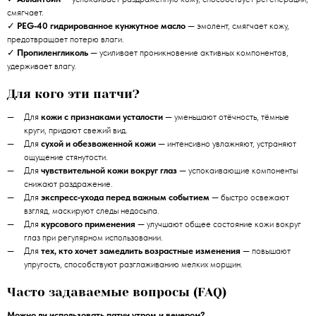
смягчает.
✓
PEG‑40 гидрированное кунжутное масло
— эмолент, смягчает кожу,
предотвращает потерю влаги.
✓
Пропиленгликоль
— усиливает проникновение активных компонентов,
удерживает влагу.
Для кого эти патчи?
Для
кожи с признаками усталости
— уменьшают отёчность, тёмные
круги, придают свежий вид.
Для
сухой и обезвоженной кожи
— интенсивно увлажняют, устраняют
ощущение стянутости.
Для
чувствительной кожи вокруг глаз
— успокаивающие компоненты
снижают раздражение.
Для
экспресс‑ухода перед важным событием
— быстро освежают
взгляд, маскируют следы недосыпа.
Для
курсового применения
— улучшают общее состояние кожи вокруг
глаз при регулярном использовании.
Для
тех, кто хочет замедлить возрастные изменения
— повышают
упругость, способствуют разглаживанию мелких морщин.
Часто задаваемые вопросы (FAQ)
Можно ли использовать патчи утром и вечером?