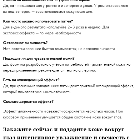
Да, патчи подходят для утреннего и вечернего ухода. Утром они освежают
взгляд, вечером — восстанавливают кожу после дня.
Как часто можно использовать патчи?
Для видимого результата используйте 2–3 раза в неделю. Для
экспресс‑эффекта — по мере необходимости.
Оставляют ли липкость?
Нет, остатки эссенции быстро впитываются, не оставляя липкости.
Подходят ли для чувствительной кожи?
Да, формула разработана с учётом потребностей чувствительной кожи, но
перед применением рекомендуется тест на аллергию.
Есть ли охлаждающий эффект?
Да, при хранении в холодильнике патчи дают приятный охлаждающий эффект,
который помогает уменьшить отёчность.
Сколько держится эффект?
Эффект увлажнённости и свежести сохраняется несколько часов. При
курсовом применении улучшается общее состояние кожи вокруг глаз.
Закажите сейчас и подарите коже вокруг
глаз интенсивное увлажнение и свежесть с