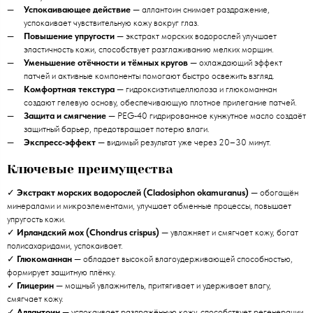
Успокаивающее действие
— аллантоин снимает раздражение,
успокаивает чувствительную кожу вокруг глаз.
Повышение упругости
— экстракт морских водорослей улучшает
эластичность кожи, способствует разглаживанию мелких морщин.
Уменьшение отёчности и тёмных кругов
— охлаждающий эффект
патчей и активные компоненты помогают быстро освежить взгляд.
Комфортная текстура
— гидроксиэтилцеллюлоза и глюкоманнан
создают гелевую основу, обеспечивающую плотное прилегание патчей.
Защита и смягчение
— PEG‑40 гидрированное кунжутное масло создаёт
защитный барьер, предотвращает потерю влаги.
Экспресс‑эффект
— видимый результат уже через 20–30 минут.
Ключевые преимущества
✓
Экстракт морских водорослей (Cladosiphon okamuranus)
— обогащён
минералами и микроэлементами, улучшает обменные процессы, повышает
упругость кожи.
✓
Ирландский мох (Chondrus crispus)
— увлажняет и смягчает кожу, богат
полисахаридами, успокаивает.
✓
Глюкоманнан
— обладает высокой влагоудерживающей способностью,
формирует защитную плёнку.
✓
Глицерин
— мощный увлажнитель, притягивает и удерживает влагу,
смягчает кожу.
✓
Аллантоин
— успокаивает раздражённую кожу, способствует регенерации,