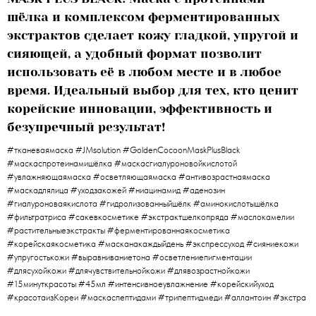
шёлка и комплексом ферментированных
экстрактов сделает кожу гладкой, упругой и
сияющей, а удобный формат позволит
использовать её в любом месте и в любое
время. Идеальный выбор для тех, кто ценит
корейские инновации, эффективность и
безупречный результат!
#тканеваямаска #JMsolution #GoldenCocoonMaskPlusBlack
#маскаспротеинамишёлка #маскасгиалуроновойкислотой
#увлажняющаямаска #осветляющаямаска #антивозрастнаямаска
#маскадлялица #уходзакожей #ниацинамид #аденозин
#гиалуроноваякислота #гидролизованныйшёлк #аминокислотышёлка
#фильтратриса #сакевкосметике #экстрактшелкопряда #маслокамелии
#растительныеэкстракты #ферментированнаякосметика
#корейскаякосметика #масканакаждыйдень #экспрессуход #сияниекожи
#упругостькожи #выравниваниетона #осветлениепигментации
#длясухойкожи #длячувствительнойкожи #длявозрастнойкожи
#15минуткрасоты #45мл #интенсивноеувлажнение #корейскийуход
#красотаизКореи #маскаспептидами #трипептидмеди #аллантоин #экстра