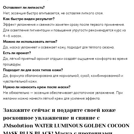
Оставляет ли липкость?
Нет, эссенция быстро впитывается, не оставляя липкого слоя.
Как быстро виден результат?
Эффект увлажнения и свежести заметен сразу после первого применения.
Для осветления пигментации и повышения упругости рекомендуется курс из
4–6 масок.
Можно ли использовать летом?
Да, маска увлажняет и освежает кожу, подходит для тёплого сезона.
Есть ли аромат?
Да, лёгкий приятный аромат отдушки создаёт ощущение комфорта во время
процедуры.
Подходит ли для всех типов кожи?
Да, формула сбалансирована для нормальной, сухой, комбинированной и
чувствительной кожи.
Нужно ли наносить крем после маски?
Не обязательно — эссенция обеспечивает достаточное увлажнение. При
желании можно нанести лёгкий крем для усиления эффекта.
Закажите сейчас и подарите своей коже
роскошное увлажнение и сияние с
JMsolution WATER LUMINOUS GOLDEN COCOON
MASK PLUS BLACK! Маска с протеинами