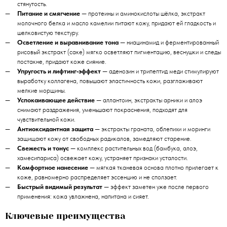
стянутость.
Питание и смягчение
— протеины и аминокислоты шёлка, экстракт
молочного белка и масло камелии питают кожу, придают ей гладкость и
шелковистую текстуру.
Осветление и выравнивание тона
— ниацинамид и ферментированный
рисовый экстракт (саке) мягко осветляют пигментацию, веснушки и следы
постакне, придают коже сияние.
Упругость и лифтинг‑эффект
— аденозин и трипептид меди стимулируют
выработку коллагена, повышают эластичность кожи, разглаживают
мелкие морщины.
Успокаивающее действие
— аллантоин, экстракты арники и алоэ
снимают раздражения, уменьшают покраснения, подходят для
чувствительной кожи.
Антиоксидантная защита
— экстракты граната, облепихи и моринги
защищают кожу от свободных радикалов, замедляют старение.
Свежесть и тонус
— комплекс растительных вод (бамбука, алоэ,
хамесипариса) освежает кожу, устраняет признаки усталости.
Комфортное нанесение
— мягкая тканевая основа плотно прилегает к
коже, равномерно распределяет эссенцию и не сползает.
Быстрый видимый результат
— эффект заметен уже после первого
применения: кожа увлажнена, напитана и сияет.
Ключевые преимущества