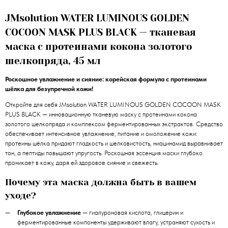
JMsolution WATER LUMINOUS GOLDEN
COCOON MASK PLUS BLACK — тканевая
маска с протеинами кокона золотого
шелкопряда, 45 мл
Роскошное увлажнение и сияние: корейская формула с протеинами
шёлка для безупречной кожи!
Откройте для себя JMsolution WATER LUMINOUS GOLDEN COCOON MASK
PLUS BLACK — инновационную тканевую маску с протеинами кокона
золотого шелкопряда и комплексом ферментированных экстрактов. Средство
обеспечивает интенсивное увлажнение, питание и омоложение кожи:
протеины шёлка придают гладкость и шелковистость, ниацинамид выравнивает
тон, а пептиды повышают упругость. Роскошная эссенция маски глубоко
проникает в кожу, даря ей здоровое сияние и свежесть.
Почему эта маска должна быть в вашем
уходе?
Глубокое увлажнение
— гиалуроновая кислота, глицерин и
ферментированные компоненты удерживают влагу, устраняют сухость и