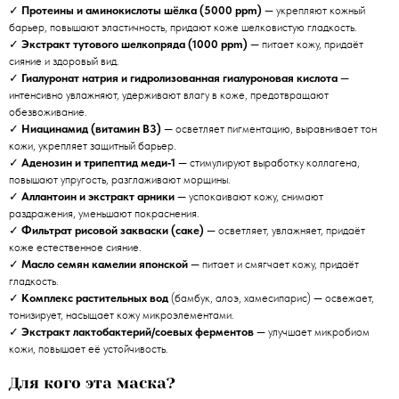
✓
Протеины и аминокислоты шёлка (5000 ppm)
— укрепляют кожный
барьер, повышают эластичность, придают коже шелковистую гладкость.
✓
Экстракт тутового шелкопряда (1000 ppm)
— питает кожу, придаёт
сияние и здоровый вид.
✓
Гиалуронат натрия и гидролизованная гиалуроновая кислота
—
интенсивно увлажняют, удерживают влагу в коже, предотвращают
обезвоживание.
✓
Ниацинамид (витамин B3)
— осветляет пигментацию, выравнивает тон
кожи, укрепляет защитный барьер.
✓
Аденозин и трипептид меди‑1
— стимулируют выработку коллагена,
повышают упругость, разглаживают морщины.
✓
Аллантоин и экстракт арники
— успокаивают кожу, снимают
раздражения, уменьшают покраснения.
✓
Фильтрат рисовой закваски (саке)
— осветляет, увлажняет, придаёт
коже естественное сияние.
✓
Масло семян камелии японской
— питает и смягчает кожу, придаёт
гладкость.
✓
Комплекс растительных вод
(бамбук, алоэ, хамесипарис) — освежает,
тонизирует, насыщает кожу микроэлементами.
✓
Экстракт лактобактерий/соевых ферментов
— улучшает микробиом
кожи, повышает её устойчивость.
Для кого эта маска?