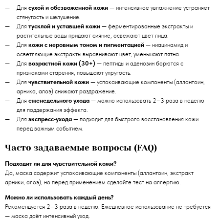
Для
сухой и обезвоженной кожи
— интенсивное увлажнение устраняет
стянутость и шелушение.
Для
тусклой и уставшей кожи
— ферментированные экстракты и
растительные воды придают сияние, освежают цвет лица.
Для
кожи с неровным тоном и пигментацией
— ниацинамид и
осветляющие экстракты выравнивают цвет, уменьшают пятна.
Для
возрастной кожи (30+)
— пептиды и аденозин борются с
признаками старения, повышают упругость.
Для
чувствительной кожи
— успокаивающие компоненты (аллантоин,
арника, алоэ) снижают раздражение.
Для
еженедельного ухода
— можно использовать 2–3 раза в неделю
для поддержания эффекта.
Для
экспресс‑ухода
— подходит для быстрого восстановления кожи
перед важным событием.
Часто задаваемые вопросы (FAQ)
Подходит ли для чувствительной кожи?
Да, маска содержит успокаивающие компоненты (аллантоин, экстракт
арники, алоэ), но перед применением сделайте тест на аллергию.
Можно ли использовать каждый день?
Рекомендуется 2–3 раза в неделю. Ежедневное использование не требуется
— маска даёт интенсивный уход.