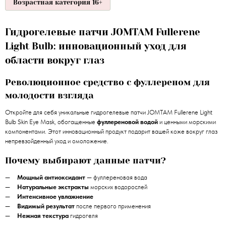
Возрастная категория 16+
Гидрогелевые патчи JOMTAM Fullerene
Light Bulb: инновационный уход для
области вокруг глаз
Революционное средство с фуллереном для
молодости взгляда
Откройте для себя уникальные гидрогелевые патчи JOMTAM Fullerene Light
Bulb Skin Eye Mask, обогащенные
фуллереновой водой
и ценными морскими
компонентами. Этот инновационный продукт подарит вашей коже вокруг глаз
непревзойденный уход и омоложение.
Почему выбирают данные патчи?
Мощный антиоксидант
— фуллереновая вода
Натуральные экстракты
морских водорослей
Интенсивное увлажнение
Видимый результат
после первого применения
Нежная текстура
гидрогеля