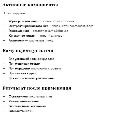
Активные компоненты
Патчи содержат:
Фуллереновая вода
— защищает от старения
Экстракт ирландского мха
— увлажняет и восстанавливает
Глюкоманнан
— создает защитный барьер
Кунжутное масло
— питает и смягчает
Аллантоин
— успокаивает кожу
Кому подойдут патчи
Для
уставшей кожи
вокруг глаз
При
мешках и отеках
При
морщинах
и признаках старения
При
темных кругах
Для
интенсивного увлажнения
Результат после применения
Освеженная
кожа вокруг глаз
Уменьшение отеков
Разглаженные морщинки
Ровный тон
кожи