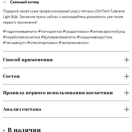
Сияющий взгляд
Подарите своей коже профессиональный уход с патчами JOMTAM Fullerene
Light Bulb. Закажите прямо сейчас и наслаждайтесь результатом уже после
первого применения!
#гидрогелевыепатчи #патчидляглаз #уходзаглазами #антивозрастнойуход
#корейскаякосметика #фуллереновыепатчи #морщинывокругглаз
#темныекруги #отекиподглазами #увлажнениекожи
Способ применения
Состав
Правила первого использования косметики
Анализ состава
В наличии