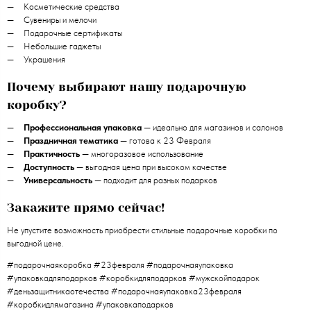
Косметические средства
Сувениры и мелочи
Подарочные сертификаты
Небольшие гаджеты
Украшения
Почему выбирают нашу подарочную
коробку?
Профессиональная упаковка
— идеально для магазинов и салонов
Праздничная тематика
— готова к 23 Февраля
Практичность
— многоразовое использование
Доступность
— выгодная цена при высоком качестве
Универсальность
— подходит для разных подарков
Закажите прямо сейчас!
Не упустите возможность приобрести стильные подарочные коробки по
выгодной цене.
#подарочнаякоробка #23февраля #подарочнаяупаковка
#упаковкадляподарков #коробкидляподарков #мужскойподарок
#деньзащитникаотечества #подарочнаяупаковка23февраля
#коробкидлямагазина #упаковкаподарков