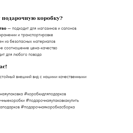
 подарочную коробку?
тво
— подходит для магазинов и салонов
хранении и транспортировке
ен из безопасных материалов
е соотношение цена-качество
ит для любого повода
ас!
стойный внешний вид с нашими качественными
наяупаковка #коробкидляподарков
чныекоробки #подарочнаяупаковкакупить
каподарков #подарочнаякоробкасборка