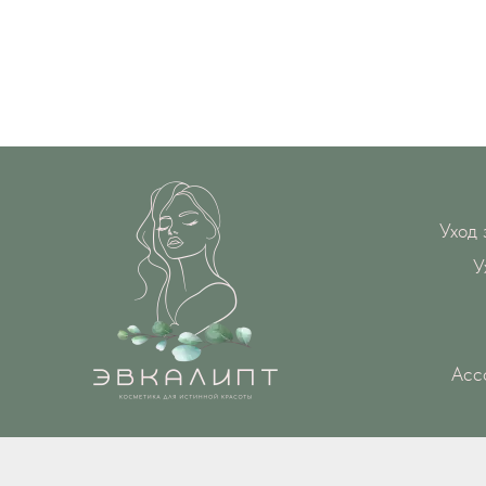
Уход 
У
Асс