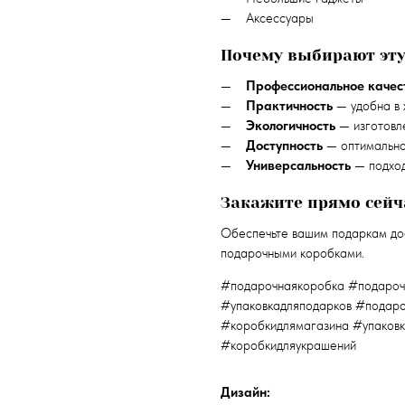
Аксессуары
Почему выбирают эту
Профессиональное качес
Практичность
— удобна в 
Экологичность
— изготовл
Доступность
— оптимально
Универсальность
— подход
Закажите прямо сейч
Обеспечьте вашим подаркам до
подарочными коробками.
#подарочнаякоробка #подароч
#упаковкадляподарков #подаро
#коробкидлямагазина #упаков
#коробкидляукрашений
Дизайн: