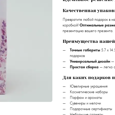
Качественная упаков
Превратите любой подарок в н
коробкой!
Оптимальные разм
презентацию вашего презента.
Преимущества нашей
Точные габариты
5.7 х 14
подарков
Универсальный дизайн
— 
Простая сборка
— легко с
Для каких подарков 
Ювелирные украшения
Косметические наборы
Парфюм и ароматы
Сувениры и мелочи
Подарочные сертификаты
Небольшие гаджеты