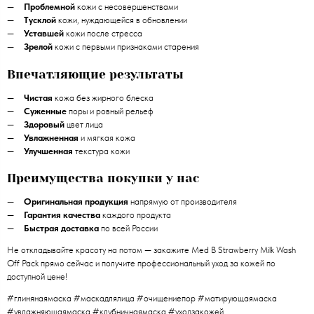
Проблемной
кожи с несовершенствами
Тусклой
кожи, нуждающейся в обновлении
Уставшей
кожи после стресса
Зрелой
кожи с первыми признаками старения
Впечатляющие результаты
Чистая
кожа без жирного блеска
Суженные
поры и ровный рельеф
Здоровый
цвет лица
Увлажненная
и мягкая кожа
Улучшенная
текстура кожи
Преимущества покупки у нас
Оригинальная продукция
напрямую от производителя
Гарантия качества
каждого продукта
Быстрая доставка
по всей России
Не откладывайте красоту на потом — закажите Med B Strawberry Milk Wash
Off Pack прямо сейчас и получите профессиональный уход за кожей по
доступной цене!
#глинянаямаска #маскадлялица #очищениепор #матирующаямаска
#увлажняющаямаска #клубничнаямаска #уходзакожей