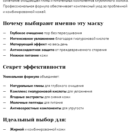
сочетание очищающей глины и питательных компонентов клубничного молока.
Профессиональная формула обеспечивает комплексный уход за проблемной
и комбинированной кожей.
Почему выбирают именно эту маску
Глубокое очищение
пор без пересушивания
Интенсивное увлажнение
благодаря гиалуроновой кислоте
Матирующий эффект
на весь день
Антиоксидантная защита
от преждевременного старения
Нежное питание
кожи
Секрет эффективности
Уникальная формула
объединяет:
Натуральные глины
для глубокого очищения
Комплекс гиалуроновой кислоты
для увлажнения
Ягодные экстракты
для сияния кожи
Молочные пептиды
для питания
Антивозрастные компоненты
для упругости
Идеальный выбор для:
Жирной
и комбинированной кожи