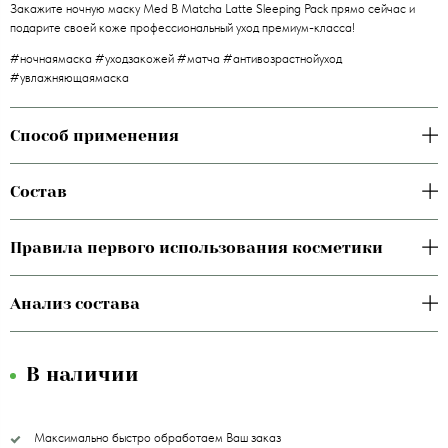
Закажите ночную маску Med B Matcha Latte Sleeping Pack прямо сейчас и
подарите своей коже профессиональный уход премиум-класса!
#ночнаямаска #уходзакожей #матча #антивозрастнойуход
#увлажняющаямаска
Способ применения
Состав
Правила первого использования косметики
Анализ состава
В наличии
Максимально быстро обработаем Ваш заказ