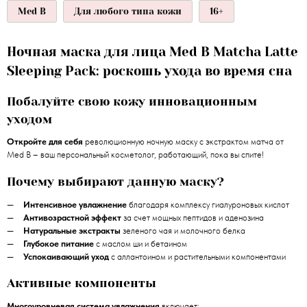
Med B
Для любого типа кожи
16+
Ночная маска для лица Med B Matcha Latte
Sleeping Pack: роскошь ухода во время сна
Побалуйте свою кожу инновационным
уходом
Откройте для себя
революционную ночную маску с экстрактом матча от
Med B – ваш персональный косметолог, работающий, пока вы спите!
Почему выбирают данную маску?
Интенсивное увлажнение
благодаря комплексу гиалуроновых кислот
Антивозрастной эффект
за счет мощных пептидов и аденозина
Натуральные экстракты
зеленого чая и молочного белка
Глубокое питание
с маслом ши и бетаином
Успокаивающий уход
с аллантоином и растительными компонентами
Активные компоненты
Многоуровневая система увлажнения
включает: