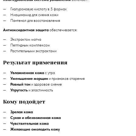
Гиалуроновую кислоту в 5 формах
Ниацинамид для сияния кожи
Пантенол для восстановления
Антиоксидантная защита
обеспечивается:
Экстрактом матча
Пептидным комплексом
Растительными экстрактами
Результат применения
Увлажненная кожа
с утра
Уменьшение морщин
и признаков старения
Ровный тон
и здоровое сияние
Упругость
и эластичность
Кому подойдет
Зрелая кожа
Сухая и обезвоженная кожа
Чувствительная кожа
Желающие омолодить кожу