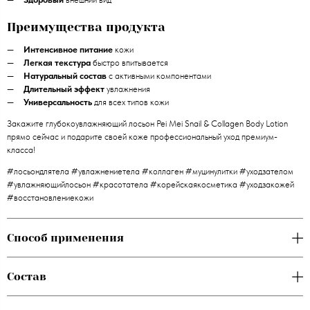
Преимущества продукта
Интенсивное питание
кожи
Легкая текстура
быстро впитывается
Натуральный состав
с активными компонентами
Длительный эффект
увлажнения
Универсальность
для всех типов кожи
Закажите глубокоувлажняющий лосьон Pei Mei Snail & Collagen Body Lotion
прямо сейчас и подарите своей коже профессиональный уход премиум-
класса!
#лосьондлятела #увлажнениетела #коллаген #муцинулитки #уходзателом
#увлажняющийлосьон #красотатела #корейскаякосметика #уходзакожей
#восстановлениекожи
Способ применения
Состав