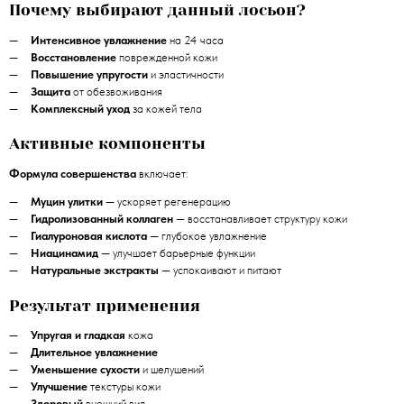
Почему выбирают данный лосьон?
Интенсивное увлажнение
на 24 часа
Восстановление
поврежденной кожи
Повышение упругости
и эластичности
Защита
от обезвоживания
Комплексный уход
за кожей тела
Активные компоненты
Формула совершенства
включает:
Муцин улитки
— ускоряет регенерацию
Гидролизованный коллаген
— восстанавливает структуру кожи
Гиалуроновая кислота
— глубокое увлажнение
Ниацинамид
— улучшает барьерные функции
Натуральные экстракты
— успокаивают и питают
Результат применения
Упругая и гладкая
кожа
Длительное увлажнение
Уменьшение сухости
и шелушений
Улучшение
текстуры кожи
Здоровый
внешний вид