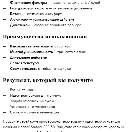
Физические фильтры
— надежная защита от UV-лучей
Гиалуроновая кислота
— интенсивное увлажнение
Бетаин
— смягчение и комфорт
Аллантоин
— успокаивающее действие
Диметикон
— создание защитного барьера
Преимущества использования
Высокая степень защиты
от солнца
Многофункциональность
— три цвета в одном
Длительное действие
Легкая текстура
Совместимость
с любым типом кожи
Результат, который вы получите
Ровный тон кожи
Идеальная основа для макияжа
Защита от солнечных лучей
Увлажненная и мягкая кожа
Стойкий макияж в течение дня
Подарите своей коже профессиональную защиту и идеальную основу для
макияжа с базой Sadoer SPF 50. Защитите свою кожу и создайте идеальный