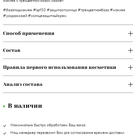
макияж с трехцветной базой Sadoer!
#базаподмакияж #spf50 #защитаотсолнца #трехцветнаябаза #макияж
#уходзакожей #солнцезащитныйкрем
Способ применения
Состав
Правила первого использования косметики
Анализ состава
В наличии
Максимально быстро обработаем Ваш заказ
Наш менеджер перезвонит Вам для согласования времени доставки