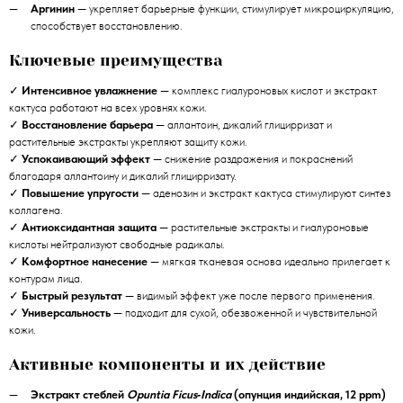
Аргинин
— укрепляет барьерные функции, стимулирует микроциркуляцию,
способствует восстановлению.
Ключевые преимущества
✓
Интенсивное увлажнение
— комплекс гиалуроновых кислот и экстракт
кактуса работают на всех уровнях кожи.
✓
Восстановление барьера
— аллантоин, дикалий глицирризат и
растительные экстракты укрепляют защиту кожи.
✓
Успокаивающий эффект
— снижение раздражения и покраснений
благодаря аллантоину и дикалий глицирризату.
✓
Повышение упругости
— аденозин и экстракт кактуса стимулируют синтез
коллагена.
✓
Антиоксидантная защита
— растительные экстракты и гиалуроновые
кислоты нейтрализуют свободные радикалы.
✓
Комфортное нанесение
— мягкая тканевая основа идеально прилегает к
контурам лица.
✓
Быстрый результат
— видимый эффект уже после первого применения.
✓
Универсальность
— подходит для сухой, обезвоженной и чувствительной
кожи.
Активные компоненты и их действие
Экстракт стеблей
Opuntia Ficus‑Indica
(опунция индийская, 12 ppm)