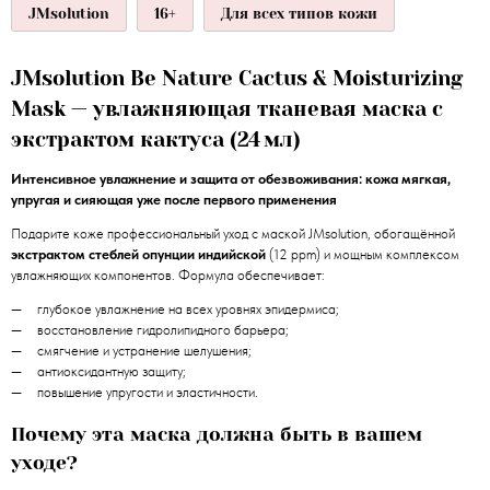
JMsolution
16+
Для всех типов кожи
JMsolution Be Nature Cactus & Moisturizing
Mask — увлажняющая тканевая маска с
экстрактом кактуса (24 мл)
Интенсивное увлажнение и защита от обезвоживания: кожа мягкая,
упругая и сияющая уже после первого применения
Подарите коже профессиональный уход с маской JMsolution, обогащённой
экстрактом стеблей опунции индийской
(12 ppm) и мощным комплексом
увлажняющих компонентов. Формула обеспечивает:
глубокое увлажнение на всех уровнях эпидермиса;
восстановление гидролипидного барьера;
смягчение и устранение шелушения;
антиоксидантную защиту;
повышение упругости и эластичности.
Почему эта маска должна быть в вашем
уходе?