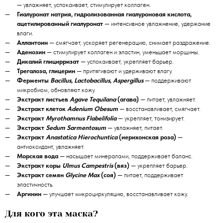
— увлажняет, успокаивает, стимулирует коллаген.
Гиалуронат натрия, гидролизованная гиалуроновая кислота,
ацетилированный гиалуронат
— интенсивное увлажнение, удержание
влаги.
Аллантоин
— смягчает, ускоряет регенерацию, снимает раздражение.
Аденозин
— стимулирует коллаген и эластин, уменьшает морщины.
Дикалий глицирризат
— успокаивает, укрепляет барьер.
Трегалоза, глицерин
— притягивают и удерживают влагу.
Ферменты
Bacillus
,
Lactobacillus
,
Aspergillus
— поддерживают
микробиом, обновляют кожу.
Экстракт листьев
Agave Tequilana
(агава)
— питает, увлажняет.
Экстракт клеток
Adenium Obesum
— восстанавливает, смягчает.
Экстракт
Myrothamnus Flabelifolia
— укрепляет, тонизирует.
Экстракт
Sedum Sarmentosum
— увлажняет, питает.
Экстракт
Anastatica Hierochuntica
(иерихонская роза)
—
антиоксидант, увлажняет.
Морская вода
— насыщает минералами, поддерживает баланс.
Экстракт коры
Ulmus Campestris
(вяз)
— укрепляет барьер.
Экстракт семян
Glycine Max
(соя)
— питает, поддерживает
эластичность.
Аргинин
— улучшает микроциркуляцию, восстанавливает кожу.
Для кого эта маска?