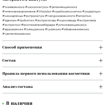
#тканеваямаска #маскаскактусом #увлажняющаямаска
#интенсивноеувлажнение #JMsolution #корейскаякосметика #уходзалицом
#маскадлялица #экстракактуса #гиалуроноваякислота #аллантоин
#аденозин #пробиотики #экстрактагавы #морскаявода #экстрактвяза
#экстрактсои #восстановлениебарьера #успокаивающаямаска
#здороваякожа #сияющаякожа #сухаякожа #обезвоженнаякожа
#чувствительнаякожа
Способ применения
Состав
Правила первого использования косметики
Анализ состава
В наличии