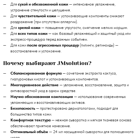
Для
сухой и обезвоженной кожи
— интенсивное увлажнение,
устранение стянутости и шелушения.
Для
чувствительной кожи
— успокаивающие компоненты снижают
раздражение (при отсутствии аллергии).
Для
зрелой кожи
— повышение упругости, смягчение мелких морщин.
Для
всех типов кожи
— как базовый увлажняющий и защитный уход или
экспресс‑процедура перед важным событием.
Для кожи
после агрессивных процедур
(пилинги, ретиноиды) —
восстановление и успокоение.
Почему выбирают JMsolution?
Сбалансированная формула
— сочетание экстракта кактуса,
гиалуроновых кислот и успокаивающих компонентов.
Многоуровневое действие
— увлажнение, восстановление, защита и
антивозрастной уход в одном средстве.
Научно обоснованная композиция
— использование современных
увлажняющих и восстанавливающих активов.
Безопасность
— протестировано дерматологами, подходит для
большинства типов кожи.
Комфортная текстура
— нежная сыворотка и мягкая тканевая основа
обеспечивают приятное нанесение.
Оптимальный объём
— 24 мл насыщенной сыворотки для полноценного
ухода.