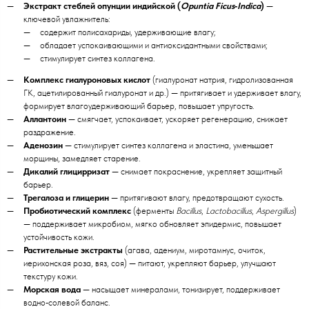
Экстракт стеблей опунции индийской (
Opuntia Ficus‑Indica
)
—
ключевой увлажнитель:
содержит полисахариды, удерживающие влагу;
обладает успокаивающими и антиоксидантными свойствами;
стимулирует синтез коллагена.
Комплекс гиалуроновых кислот
(гиалуронат натрия, гидролизованная
ГК, ацетилированный гиалуронат и др.) — притягивает и удерживает влагу,
формирует влагоудерживающий барьер, повышает упругость.
Аллантоин
— смягчает, успокаивает, ускоряет регенерацию, снижает
раздражение.
Аденозин
— стимулирует синтез коллагена и эластина, уменьшает
морщины, замедляет старение.
Дикалий глицирризат
— снимает покраснение, укрепляет защитный
барьер.
Трегалоза и глицерин
— притягивают влагу, предотвращают сухость.
Пробиотический комплекс
(ферменты
Bacillus
,
Lactobacillus
,
Aspergillus
)
— поддерживает микробиом, мягко обновляет эпидермис, повышает
устойчивость кожи.
Растительные экстракты
(агава, адениум, миротамнус, очиток,
иерихонская роза, вяз, соя) — питают, укрепляют барьер, улучшают
текстуру кожи.
Морская вода
— насыщает минералами, тонизирует, поддерживает
водно‑солевой баланс.