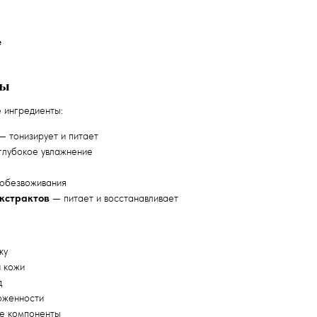
а
е
ты
 ингредиенты:
 тонизирует и питает
лубокое увлажнение
обезвоживания
экстрактов
— питает и восстанавливает
жу
 кожи
д
оженности
ые компоненты