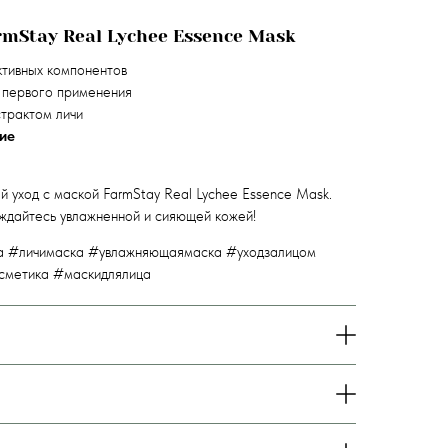
mStay Real Lychee Essence Mask
тивных компонентов
 первого применения
страктом личи
ие
 уход с маской FarmStay Real Lychee Essence Mask.
ждайтесь увлажненной и сияющей кожей!
а #личимаска #увлажняющаямаска #уходзалицом
сметика #маскидлялица