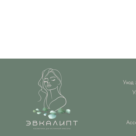
Уход 
У
Асс