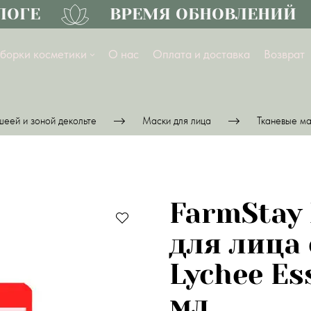
ГЕ
ВРЕМЯ ОБНОВЛЕНИЙ
борки косметики
О нас
Оплата и доставка
Возврат
шеей и зоной декольте
Маски для лица
Тканевые ма
FarmStay
для лица 
Lychee Es
мл