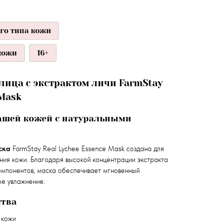
ого типа кожи
кожи
16+
лица с экстрактом личи FarmStay
 Mask
ашей кожей с натуральными
ска
FarmStay Real Lychee Essence Mask создана для
ния кожи. Благодаря высокой концентрации экстракта
компонентов, маска обеспечивает мгновенный
е увлажнение.
тва
кожи