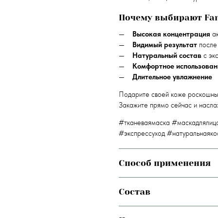
Почему выбирают Far
Высокая концентрация
ак
Видимый результат
после
Натуральный состав
с эк
Комфортное использован
Длительное увлажнение
Подарите своей коже роскошный
Закажите прямо сейчас и насла
#тканеваямаска #маскадлялиц
#экспрессуход #натуральнаяко
Способ применения
Состав