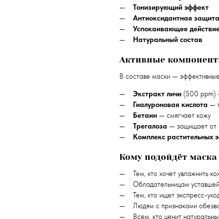
Тонизирующий эффект
Антиоксидантная защит
Успокаивающее действи
Натуральный состав
Активные компонен
В составе маски — эффективные
Экстракт личи
(500 ppm) —
Гиалуроновая кислота
— г
Бетаин
— смягчает кожу
Трегалоза
— защищает от 
Комплекс растительных 
Кому подойдёт маска
Тем, кто хочет увлажнить ко
Обладательницам уставшей
Тем, кто ищет экспресс-ухо
Людям с признаками обезв
Всем, кто ценит натуральн