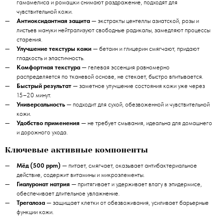
гамамелиса и ромашки снимают раздражение, подходят для
чувствительной кожи.
Антиоксидантная защита
— экстракты центеллы азиатской, розы и
листьев мануки нейтрализуют свободные радикалы, замедляют процессы
старения.
Улучшение текстуры кожи
— бетаин и глицерин смягчают, придают
гладкость и эластичность.
Комфортная текстура
— гелевая эссенция равномерно
распределяется по тканевой основе, не стекает, быстро впитывается.
Быстрый результат
— заметное улучшение состояния кожи уже через
15–20 минут.
Универсальность
— подходит для сухой, обезвоженной и чувствительной
кожи.
Удобство применения
— не требует смывания, идеальна для домашнего
и дорожного ухода.
Ключевые активные компоненты
Мёд (500 ppm)
— питает, смягчает, оказывает антибактериальное
действие, содержит витамины и микроэлементы.
Гиалуронат натрия
— притягивает и удерживает влагу в эпидермисе,
обеспечивает длительное увлажнение.
Трегалоза
— защищает клетки от обезвоживания, усиливает барьерные
функции кожи.