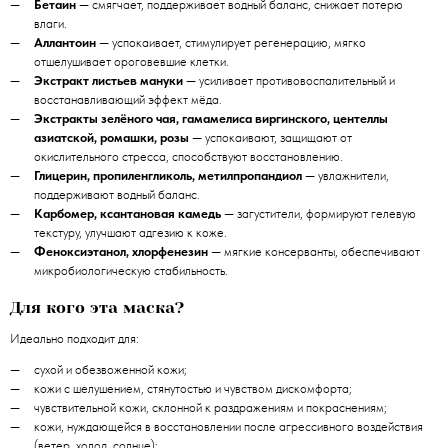
Бетаин
— смягчает, поддерживает водный баланс, снижает потерю
влаги.
Аллантоин
— успокаивает, стимулирует регенерацию, мягко
отшелушивает ороговевшие клетки.
Экстракт листьев мануки
— усиливает противовоспалительный и
восстанавливающий эффект мёда.
Экстракты зелёного чая, гамамелиса виргинского, центеллы
азиатской, ромашки, розы
— успокаивают, защищают от
окислительного стресса, способствуют восстановлению.
Глицерин, пропиленгликоль, метилпропандиол
— увлажнители,
поддерживают водный баланс.
Карбомер, ксантановая камедь
— загустители, формируют гелевую
текстуру, улучшают адгезию к коже.
Феноксиэтанол, хлорфенезин
— мягкие консерванты, обеспечивают
микробиологическую стабильность.
Для кого эта маска?
Идеально подходит для:
сухой и обезвоженной кожи;
кожи с шелушением, стянутостью и чувством дискомфорта;
чувствительной кожи, склонной к раздражениям и покраснениям;
кожи, нуждающейся в восстановлении после агрессивного воздействия
(ветер, холод, солнце);