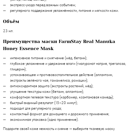
экспресс‑ухода перед важным событием;
регулярного поддержания увлажнённости, питания и мягкости кожи.
Объём
23 мл.
Преимущества маски FarmStay Real Manuka
Honey Essence Mask
интенсивное питание и смягчение (мёд, бетаин);
глубокое увлажнение и удержание влаги (гиалуронат натрия, трегалоза,
глицерин);
успокаивающее и противовоспалительное действие (аллантоин,
экстракты зелёного чая, гамамелиса, ромашки);
антиоксидантная защита (экстракты растений, мёд);
улучшение текстуры кожи (бетаин, аллантоин);
комфортная гелевая текстура (карбомер, ксантановая камедь);
быстрый видимый результат (15–20 минут);
подходит для регулярного ухода;
компактный формат для домашнего и дорожного применения;
экономичная упаковка (одно применение).
Подарите своей коже нежность и сияние — выберите тканевую маску