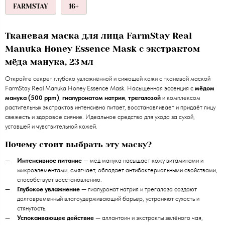
FARMSTAY
16+
Тканевая маска для лица FarmStay Real
Manuka Honey Essence Mask с экстрактом
мёда манука, 23 мл
Откройте секрет глубоко увлажнённой и сияющей кожи с тканевой маской
FarmStay Real Manuka Honey Essence Mask. Насыщенная эссенция с
мёдом
манука (500 ppm)
,
гиалуронатом натрия
,
трегалозой
и комплексом
растительных экстрактов интенсивно питает, восстанавливает и придаёт лицу
свежесть и здоровое сияние. Идеальное средство для ухода за сухой,
уставшей и чувствительной кожей.
Почему стоит выбрать эту маску?
Интенсивное питание
— мёд манука насыщает кожу витаминами и
микроэлементами, смягчает, обладает антибактериальными свойствами,
способствует восстановлению.
Глубокое увлажнение
— гиалуронат натрия и трегалоза создают
долговременный влагоудерживающий барьер, устраняют сухость и
стянутость.
Успокаивающее действие
— аллантоин и экстракты зелёного чая,