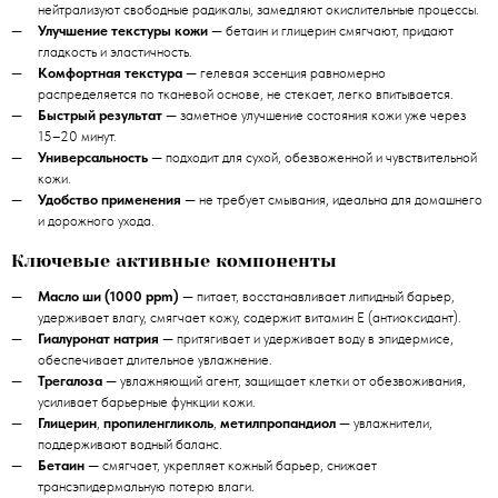
нейтрализуют свободные радикалы, замедляют окислительные процессы.
Улучшение текстуры кожи
— бетаин и глицерин смягчают, придают
гладкость и эластичность.
Комфортная текстура
— гелевая эссенция равномерно
распределяется по тканевой основе, не стекает, легко впитывается.
Быстрый результат
— заметное улучшение состояния кожи уже через
15–20 минут.
Универсальность
— подходит для сухой, обезвоженной и чувствительной
кожи.
Удобство применения
— не требует смывания, идеальна для домашнего
и дорожного ухода.
Ключевые активные компоненты
Масло ши (1000 ppm)
— питает, восстанавливает липидный барьер,
удерживает влагу, смягчает кожу, содержит витамин E (антиоксидант).
Гиалуронат натрия
— притягивает и удерживает воду в эпидермисе,
обеспечивает длительное увлажнение.
Трегалоза
— увлажняющий агент, защищает клетки от обезвоживания,
усиливает барьерные функции кожи.
Глицерин
,
пропиленгликоль
,
метилпропандиол
— увлажнители,
поддерживают водный баланс.
Бетаин
— смягчает, укрепляет кожный барьер, снижает
трансэпидермальную потерю влаги.