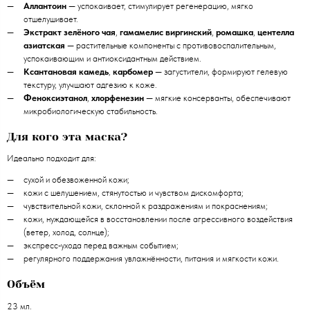
Аллантоин
— успокаивает, стимулирует регенерацию, мягко
отшелушивает.
Экстракт зелёного чая
,
гамамелис виргинский
,
ромашка
,
центелла
азиатская
— растительные компоненты с противовоспалительным,
успокаивающим и антиоксидантным действием.
Ксантановая камедь
,
карбомер
— загустители, формируют гелевую
текстуру, улучшают адгезию к коже.
Феноксиэтанол
,
хлорфенезин
— мягкие консерванты, обеспечивают
микробиологическую стабильность.
Для кого эта маска?
Идеально подходит для:
сухой и обезвоженной кожи;
кожи с шелушением, стянутостью и чувством дискомфорта;
чувствительной кожи, склонной к раздражениям и покраснениям;
кожи, нуждающейся в восстановлении после агрессивного воздействия
(ветер, холод, солнце);
экспресс‑ухода перед важным событием;
регулярного поддержания увлажнённости, питания и мягкости кожи.
Объём
23 мл.