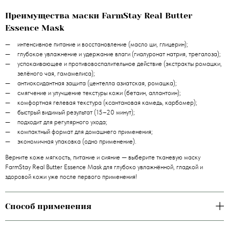
Преимущества маски FarmStay Real Butter
Essence Mask
интенсивное питание и восстановление (масло ши, глицерин);
глубокое увлажнение и удержание влаги (гиалуронат натрия, трегалоза);
успокаивающее и противовоспалительное действие (экстракты ромашки,
зелёного чая, гамамелиса);
антиоксидантная защита (центелла азиатская, ромашка);
смягчение и улучшение текстуры кожи (бетаин, аллантоин);
комфортная гелевая текстура (ксантановая камедь, карбомер);
быстрый видимый результат (15–20 минут);
подходит для регулярного ухода;
компактный формат для домашнего применения;
экономичная упаковка (одно применение).
Верните коже мягкость, питание и сияние — выберите тканевую маску
FarmStay Real Butter Essence Mask для глубоко увлажнённой, гладкой и
здоровой кожи уже после первого применения!
Способ применения