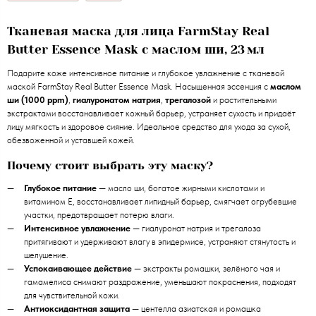
Тканевая маска для лица FarmStay Real
Butter Essence Mask с маслом ши, 23 мл
Подарите коже интенсивное питание и глубокое увлажнение с тканевой
маской FarmStay Real Butter Essence Mask. Насыщенная эссенция с
маслом
ши (1000 ppm)
,
гиалуронатом натрия
,
трегалозой
и растительными
экстрактами восстанавливает кожный барьер, устраняет сухость и придаёт
лицу мягкость и здоровое сияние. Идеальное средство для ухода за сухой,
обезвоженной и уставшей кожей.
Почему стоит выбрать эту маску?
Глубокое питание
— масло ши, богатое жирными кислотами и
витамином E, восстанавливает липидный барьер, смягчает огрубевшие
участки, предотвращает потерю влаги.
Интенсивное увлажнение
— гиалуронат натрия и трегалоза
притягивают и удерживают влагу в эпидермисе, устраняют стянутость и
шелушение.
Успокаивающее действие
— экстракты ромашки, зелёного чая и
гамамелиса снимают раздражение, уменьшают покраснения, подходят
для чувствительной кожи.
Антиоксидантная защита
— центелла азиатская и ромашка