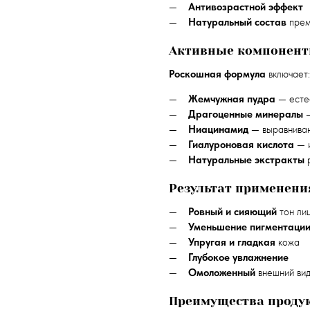
Антивозрастной эффект
Натуральный состав
прем
Активные компонен
Роскошная формула
включает:
Жемчужная пудра
— есте
Драгоценные минералы
—
Ниацинамид
— выравниван
Гиалуроновая кислота
— и
Натуральные экстракты
р
Результат применени
Ровный и сияющий
тон ли
Уменьшение пигментаци
Упругая и гладкая
кожа
Глубокое увлажнение
Омоложенный
внешний ви
Преимущества проду