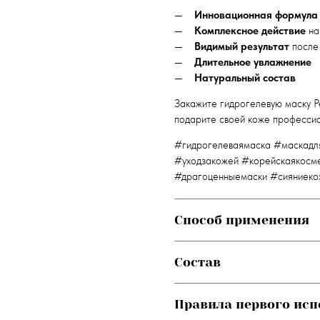
Инновационная формула
Комплексное действие
на
Видимый результат
после
Длительное увлажнение
Натуральный состав
Закажите гидрогелевую маску Pe
подарите своей коже профессио
#гидрогелеваямаска #маскадл
#уходзакожей #корейскаякосме
#драгоценныемаски #сияниеко
Способ применения
Состав
Правила первого ис