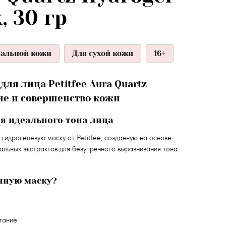
, 30 гр
мальной кожи
Для сухой кожи
16+
для лица Petitfee Aura Quartz
ние и совершенство кожи
я идеального тона лица
гидрогелевую маску от Petitfee, созданную на основе
альных экстрактов для безупречного выравнивания тона
нную маску?
тание