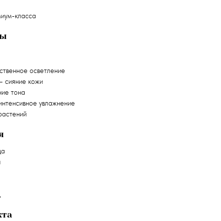
иум-класса
ты
ственное осветление
 сияние кожи
ие тона
нтенсивное увлажнение
астений
я
ца
и
д
кта