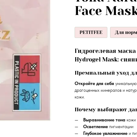
Face Mask
PETITFEE
Для нор
Гидрогелевая маска 
Hydrogel Mask: сия
Премиальный уход дл
Откройте для себя
уникальную 
драгоценных минералов и натур
кожи.
Почему выбирают да
Выравнивание тона
кожи
Осветление
пигментации
Глубокое увлажнение
и пи