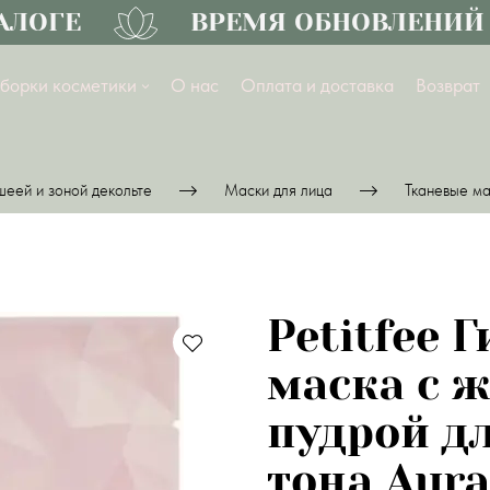
ОГЕ
ВРЕМЯ ОБНОВЛЕНИЙ
борки косметики
О нас
Оплата и доставка
Возврат
шеей и зоной декольте
Маски для лица
Тканевые ма
Petitfee 
маска с 
пудрой д
тона Aura