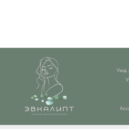
Уход 
У
Асс