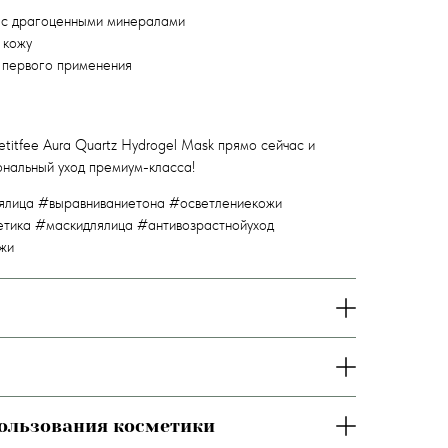
с драгоценными минералами
 кожу
 первого применения
titfee Aura Quartz Hydrogel Mask прямо сейчас и
нальный уход премиум-класса!
ялица #выравниваниетона #осветлениекожи
тика #маскидлялица #антивозрастнойуход
жи
пользования косметики