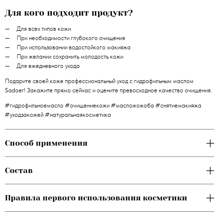
Для кого подходит продукт?
Для всех типов кожи
При необходимости глубокого очищения
При использовании водостойкого макияжа
При желании сохранить молодость кожи
Для ежедневного ухода
Подарите своей коже профессиональный уход с гидрофильным маслом
Sadoer! Закажите прямо сейчас и оцените превосходное качество очищения.
#гидрофильноемасло #очищениекожи #масложожоба #снятиемакияжа
#уходзакожей #натуральнаякосметика
Способ применения
Состав
Правила первого использования косметики