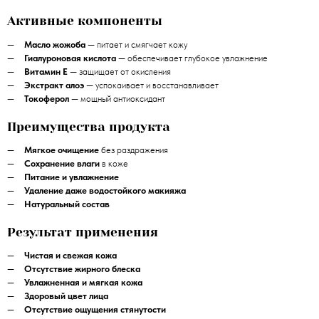
Активные компоненты
Масло жожоба
— питает и смягчает кожу
Гиалуроновая кислота
— обеспечивает глубокое увлажнение
Витамин Е
— защищает от окисления
Экстракт алоэ
— успокаивает и восстанавливает
Токоферол
— мощный антиоксидант
Преимущества продукта
Мягкое очищение
без раздражения
Сохранение влаги
в коже
Питание и увлажнение
Удаление даже водостойкого макияжа
Натуральный состав
Результат применения
Чистая и свежая кожа
Отсутствие жирного блеска
Увлажненная и мягкая кожа
Здоровый цвет лица
Отсутствие ощущения стянутости