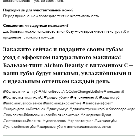
восстанавливает губы во время сна.
Подходит ли для чувствительной кожи?
Перед применением проведите тест на чувствительность.
Совместим ли с другими помадами?
Да, бальзам можно использовать как базу — он выравнивает текстуру губ и
продлевает стойкость помады.
Закажите сейчас и подарите своим губам
уход с эффектом натурального макияжа!
Бальзам‑тинт Aichun Beauty с витамином C —
ваши губы будут мягкими, увлажнёнными и
с идеальным оттенком каждый день.
#бальзамтинтдлягуб #AichunBeautyVCColorChangeLipBalm #тинтдлягуб
#бальзамсвитаминомС #уходзагубами #увлажнениегуб #защитагуб
#витаминСвкосметике #витаминЕвкосметике #тинтовыйэффект
#индивидуальныйоттенок #длясухихгуб #дляобветренныхгуб #базаподпомаду
#компактныйбальзам #корейскаякосметика #ежедневныйуход
#естественныймакияж #уходзалицом #красотаиуход #мягкиегубы
#увлажнённыегубы #здоровыегубы #антиоксидантывкосметике