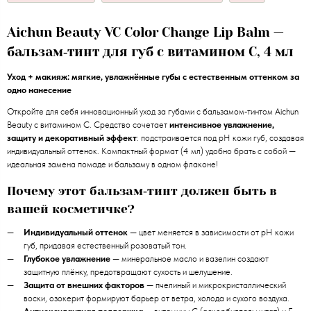
Aichun Beauty VC Color Change Lip Balm —
бальзам‑тинт для губ с витамином C, 4 мл
Уход + макияж: мягкие, увлажнённые губы с естественным оттенком за
одно нанесение
Откройте для себя инновационный уход за губами с бальзамом‑тинтом Aichun
Beauty с витамином C. Средство сочетает
интенсивное увлажнение,
защиту и декоративный эффект
: подстраивается под pH кожи губ, создавая
индивидуальный оттенок. Компактный формат (4 мл) удобно брать с собой —
идеальная замена помаде и бальзаму в одном флаконе!
Почему этот бальзам‑тинт должен быть в
вашей косметичке?
Индивидуальный оттенок
— цвет меняется в зависимости от pH кожи
губ, придавая естественный розоватый тон.
Глубокое увлажнение
— минеральное масло и вазелин создают
защитную плёнку, предотвращают сухость и шелушение.
Защита от внешних факторов
— пчелиный и микрокристаллический
воски, озокерит формируют барьер от ветра, холода и сухого воздуха.