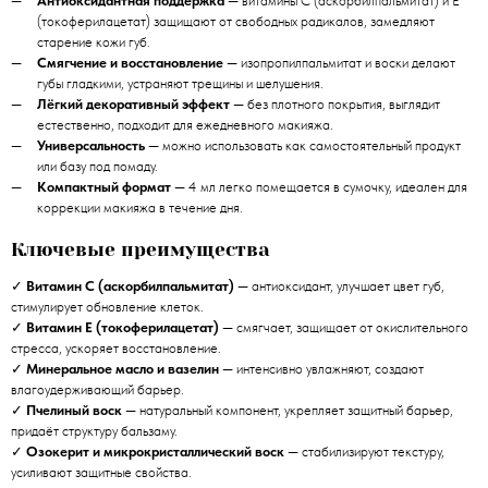
Антиоксидантная поддержка
— витамины C (аскорбилпальмитат) и E
(токоферилацетат) защищают от свободных радикалов, замедляют
старение кожи губ.
Смягчение и восстановление
— изопропилпальмитат и воски делают
губы гладкими, устраняют трещины и шелушения.
Лёгкий декоративный эффект
— без плотного покрытия, выглядит
естественно, подходит для ежедневного макияжа.
Универсальность
— можно использовать как самостоятельный продукт
или базу под помаду.
Компактный формат
— 4 мл легко помещается в сумочку, идеален для
коррекции макияжа в течение дня.
Ключевые преимущества
✓
Витамин C (аскорбилпальмитат)
— антиоксидант, улучшает цвет губ,
стимулирует обновление клеток.
✓
Витамин E (токоферилацетат)
— смягчает, защищает от окислительного
стресса, ускоряет восстановление.
✓
Минеральное масло и вазелин
— интенсивно увлажняют, создают
влагоудерживающий барьер.
✓
Пчелиный воск
— натуральный компонент, укрепляет защитный барьер,
придаёт структуру бальзаму.
✓
Озокерит и микрокристаллический воск
— стабилизируют текстуру,
усиливают защитные свойства.