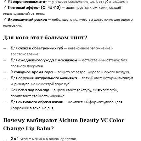
✓
Изопропилпальмитат
— улучшает скольжение, делает губы гладкими.
✓
Тинтовый эффект (CI 45410)
— адаптируется к pH кожи, создаёт
индивидуальный оттенок.
✓
Экономичный расход
— небольшого количества достаточно для одного
нанесения.
Для кого этот бальзам‑тинт?
Для
сухих и обветренных губ
— интенсивное увлажнение и
восстановление.
Для
ежедневного ухода с макияжем
— естественный оттенок без
плотного покрытия.
В
холодное время года
— защита от ветра, мороза и сухого воздуха.
Для создания
натурального макияжа
— лёгкий цвет, который выглядит
индивидуально на каждой паре губ.
Как
база под помаду
— выравнивает текстуру, смягчает губы,
продлевает стойкость макияжа.
Для
активного образа жизни
— компактный формат удобен для
коррекции в течение дня.
Почему выбирают Aichun Beauty VC Color
Change Lip Balm?
2 в 1
: уход + макияж в одном средстве.