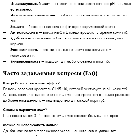
Индивидуальный цвет
— оттенок подстраивается под ваш pH, выглядит
естественно.
Интенсивное увлажнение
— губы остаются мягкими в течение всего
дня.
Защита
— барьер от негативных факторов окружающей среды.
Антиоксиданты
— витамины C и E предотвращают старение кожи губ.
Удобство
— компактный тюбик легко помещается в косметичку или
карман.
Экономичность
— хватает на долгое время при регулярном
использовании.
Универсальность
— подходит для любого сезона и типа губ.
Часто задаваемые вопросы (FAQ)
Как работает тинтовый эффект?
Бальзам содержит краситель CI 45410, который реагирует на pH кожи губ.
Оттенок проявляется постепенно и может варьироваться от нежно‑розового
до более насыщенного — индивидуально для каждой пары губ.
Сколько держится цвет?
Цвет сохраняется 3–4 часа, затем можно нанести бальзам повторно.
Можно ли использовать ночью?
Да, бальзам подходит для ночного ухода — он интенсивно увлажняет и