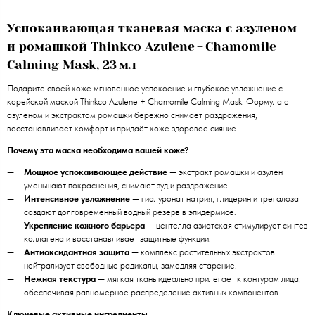
Успокаивающая тканевая маска с азуленом
и ромашкой Thinkco Azulene + Chamomile
Calming Mask, 23 мл
Подарите своей коже мгновенное успокоение и глубокое увлажнение с
корейской маской Thinkco Azulene + Chamomile Calming Mask. Формула с
азуленом и экстрактом ромашки бережно снимает раздражения,
восстанавливает комфорт и придаёт коже здоровое сияние.
Почему эта маска необходима вашей коже?
Мощное успокаивающее действие
— экстракт ромашки и азулен
уменьшают покраснения, снимают зуд и раздражение.
Интенсивное увлажнение
— гиалуронат натрия, глицерин и трегалоза
создают долговременный водный резерв в эпидермисе.
Укрепление кожного барьера
— центелла азиатская стимулирует синтез
коллагена и восстанавливает защитные функции.
Антиоксидантная защита
— комплекс растительных экстрактов
нейтрализует свободные радикалы, замедляя старение.
Нежная текстура
— мягкая ткань идеально прилегает к контурам лица,
обеспечивая равномерное распределение активных компонентов.
Ключевые активные ингредиенты