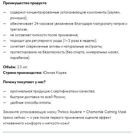
Преимущества продукта
содержит концентрированные успокаивающие компоненты (азулен,
ромашка);
обеспечивает 24‑часовое увлажнение благодаря гиалуронату натрия и
трегалозе;
не оставляет липкости после применения;
подходит для регулярного ухода (1–3 раза в неделю);
сочетает современные активы и натуральные экстракты;
протестирована на безопасность (без спирта, минеральных масел,
парабенов).
Объём:
23 мл.
Страна производства:
Южная Корея.
Почему покупают у нас?
оригинальная продукция с сертификатами качества;
быстрая доставка по всей России;
удобные способы оплаты.
Закажите успокаивающую маску Thinkco Azulene + Chamomile Calming Mask
прямо сейчас — и уже после первого применения оцените эффект
мгновенного комфорта и мягкости кожи!