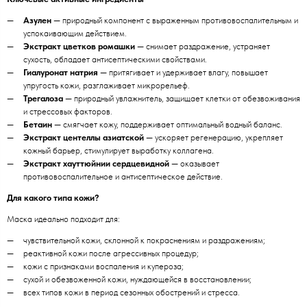
Азулен
— природный компонент с выраженным противовоспалительным и
успокаивающим действием.
Экстракт цветков ромашки
— снимает раздражение, устраняет
сухость, обладает антисептическими свойствами.
Гиалуронат натрия
— притягивает и удерживает влагу, повышает
упругость кожи, разглаживает микрорельеф.
Трегалоза
— природный увлажнитель, защищает клетки от обезвоживания
и стрессовых факторов.
Бетаин
— смягчает кожу, поддерживает оптимальный водный баланс.
Экстракт центеллы азиатской
— ускоряет регенерацию, укрепляет
кожный барьер, стимулирует выработку коллагена.
Экстракт хауттюйнии сердцевидной
— оказывает
противовоспалительное и антисептическое действие.
Для какого типа кожи?
Маска идеально подходит для:
чувствительной кожи, склонной к покраснениям и раздражениям;
реактивной кожи после агрессивных процедур;
кожи с признаками воспаления и купероза;
сухой и обезвоженной кожи, нуждающейся в восстановлении;
всех типов кожи в период сезонных обострений и стресса.